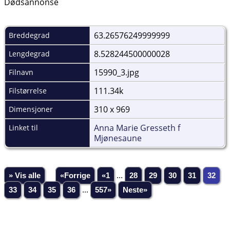
Dødsannonse
63.26576249999999
Breddegrad
8.528244500000028
Lengdegrad
15990_3.jpg
Filnavn
111.34k
Filstørrelse
310 x 969
Dimensjoner
Anna Marie Gresseth f
Linket til
Mjønesaune
» Vis alle
«Forrige
«1
...
28
29
30
31
32
33
34
35
36
...
557»
Neste»