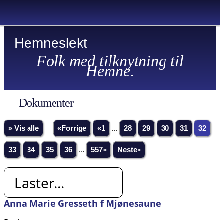
Hemneslekt
Folk med tilknytning til
Hemne.
Dokumenter
» Vis alle
«Forrige
«1
...
28
29
30
31
32
33
34
35
36
...
557»
Neste»
Laster...
Anna Marie Gresseth f Mjønesaune