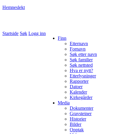
Hemneslekt
Folk med tilknytning til Hemne.
Startside
Søk
Logg inn
Finn
Etternavn
Fornavn
Søk etter navn
Søk familier
Søk nettsted
Hva er nytt?
Etterlysninger
Rapporter
Datoer
Kalender
Kirkegårder
Media
Dokumenter
Gravsteiner
Historier
Bilder
Opptak