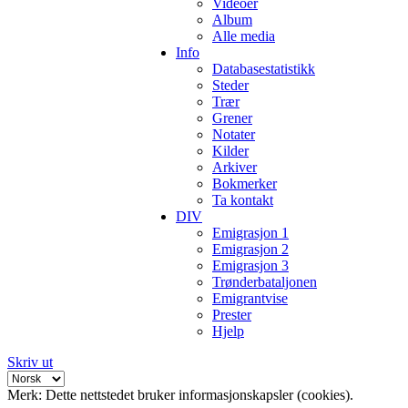
Videoer
Album
Alle media
Info
Databasestatistikk
Steder
Trær
Grener
Notater
Kilder
Arkiver
Bokmerker
Ta kontakt
DIV
Emigrasjon 1
Emigrasjon 2
Emigrasjon 3
Trønderbataljonen
Emigrantvise
Prester
Hjelp
Skriv ut
Merk: Dette nettstedet bruker informasjonskapsler (cookies).