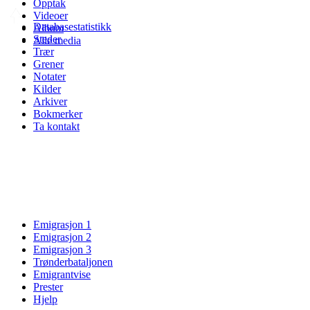
Opptak
Videoer
Databasestatistikk
Album
Steder
Alle media
Trær
Grener
Notater
Kilder
Arkiver
Bokmerker
Ta kontakt
Emigrasjon 1
Emigrasjon 2
Emigrasjon 3
Trønderbataljonen
Emigrantvise
Prester
Hjelp