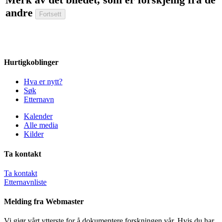
andre
Hurtigkoblinger
Hva er nytt?
Søk
Etternavn
Kalender
Alle media
Kilder
Ta kontakt
Ta kontakt
Etternavnliste
Melding fra Webmaster
Vi gjør vårt ytterste for å dokumentere forskningen vår. Hvis du har