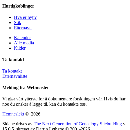
Hurtigkoblinger
Hva er nytt?
Søk
Etternavn
Kalender
Alle media
Kilder
Ta kontakt
Ta kontakt
Etternavnliste
Melding fra Webmaster
Vi gjør vårt ytterste for å dokumentere forskningen vår. Hvis du har
noe du ønsker å legge til, kan du kontakte oss.
Hemneslekt
©
2026
Sidene drives av
The Next Generation of Genealogy Sitebuilding
v.
15.0.5, skrevet av Darrin Lythgoe © 2001-2026.