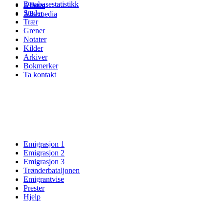
Databasestatistikk
Album
Steder
Alle media
Trær
Grener
Notater
Kilder
Arkiver
Bokmerker
Ta kontakt
Emigrasjon 1
Emigrasjon 2
Emigrasjon 3
Trønderbataljonen
Emigrantvise
Prester
Hjelp