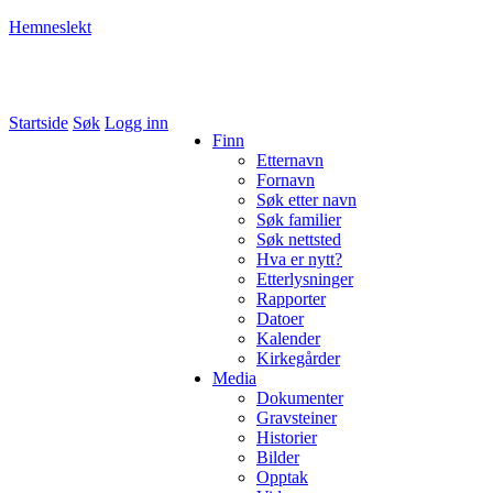
Hemneslekt
Folk med tilknytning til Hemne.
Startside
Søk
Logg inn
Finn
Etternavn
Fornavn
Søk etter navn
Søk familier
Søk nettsted
Hva er nytt?
Etterlysninger
Rapporter
Datoer
Kalender
Kirkegårder
Media
Dokumenter
Gravsteiner
Historier
Bilder
Opptak