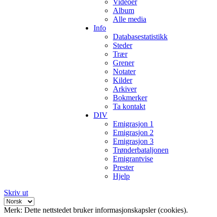
Videoer
Album
Alle media
Info
Databasestatistikk
Steder
Trær
Grener
Notater
Kilder
Arkiver
Bokmerker
Ta kontakt
DIV
Emigrasjon 1
Emigrasjon 2
Emigrasjon 3
Trønderbataljonen
Emigrantvise
Prester
Hjelp
Skriv ut
Merk: Dette nettstedet bruker informasjonskapsler (cookies).