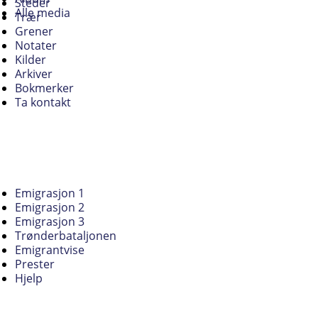
Steder
Alle media
Trær
Grener
Notater
Kilder
Arkiver
Bokmerker
Ta kontakt
Emigrasjon 1
Emigrasjon 2
Emigrasjon 3
Trønderbataljonen
Emigrantvise
Prester
Hjelp