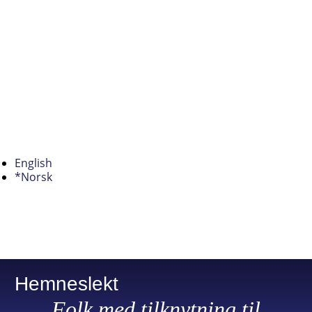
English
*Norsk
Hemneslekt
Folk med tilknytning til