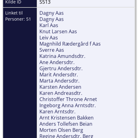
S513
Kilde ID
Dagny Aas
Linket til
Dagny Aas
Personer: 51
Karl Aas
Knut Larsen Aas
Leiv Aas
Magnhild Rædergård f Aas
Sverre Aas
Katrina Amundsdtr.
Ane Andersdtr.
Gjertru Andersdtr.
Marit Andersdtr.
Marta Andersdtr.
Karsten Andersen
Karen Andreasdtr.
Christoffer Throne Arnet
Ingeborg Anna Arntsdtr.
Karen Arntsdtr.
Arnt Kristensen Bakken
Anders Tollefsen Beian
Morten Olsen Berg
Regine Andersdtr. Berg