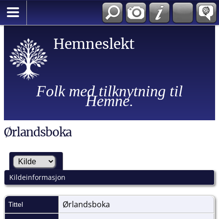
Hemneslekt
Folk med tilknytning til
Hemne.
Ørlandsboka
Kildeinformasjon
Ørlandsboka
Tittel