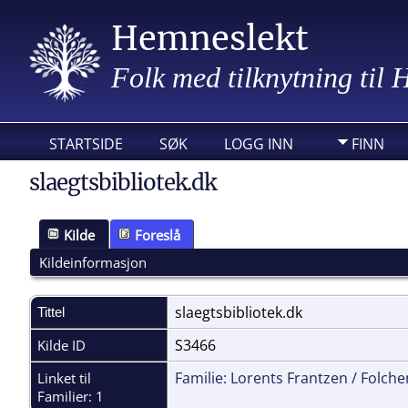
Hemneslekt
Folk med tilknytning til
STARTSIDE
SØK
LOGG INN
FINN
slaegtsbibliotek.dk
Kilde
Foreslå
Kildeinformasjon
slaegtsbibliotek.dk
Tittel
S3466
Kilde ID
Familie: Lorents Frantzen / Folch
Linket til
Familier: 1