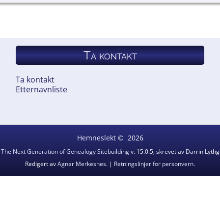
Ta kontakt
Ta kontakt
Etternavnliste
Hemneslekt
©
2026
v
The Next Generation of Genealogy Sitebuilding
v. 15.0.5, skrevet av Darrin Lyt
Redigert av
Agnar Merkesnes
. |
Retningslinjer for personvern
.