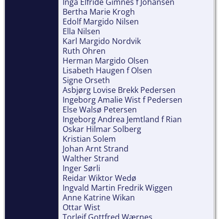
Inga Elfride Gimnes f Johansen
Bertha Marie Krogh
Edolf Margido Nilsen
Ella Nilsen
Karl Margido Nordvik
Ruth Ohren
Herman Margido Olsen
Lisabeth Haugen f Olsen
Signe Orseth
Asbjørg Lovise Brekk Pedersen
Ingeborg Amalie Wist f Pedersen
Else Walsø Petersen
Ingeborg Andrea Jemtland f Rian
Oskar Hilmar Solberg
Kristian Solem
Johan Arnt Strand
Walther Strand
Inger Sørli
Reidar Wiktor Wedø
Ingvald Martin Fredrik Wiggen
Anne Katrine Wikan
Ottar Wist
Torleif Gottfred Wærnes