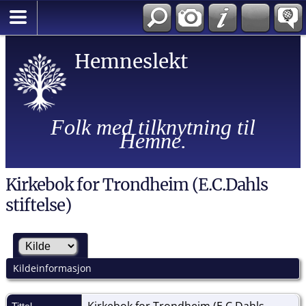
Hemneslekt
Folk med tilknytning til
Hemne.
Kirkebok for Trondheim (E.C.Dahls
stiftelse)
Kildeinformasjon
Kirkebok for Trondheim (E.C.Dahls
Tittel