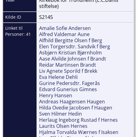
stiftelse)
S2145
Kilde ID
Amalie Sofie Andersen
Linket til
Alfred Valdemar Aune
Personer: 41
Alfhild Bergitte Olsen f Berg
Elen Torgersdtr. Sandvik f Berg
Asbjørn Kristian Bjørnholm
Aase Alvilde Johnsen f Brandt
Reidar Martinsen Brandt
Liv Agnete Sporild f Brekk
Eva Helene Dehli
Gurine Pedersdtr. Fagerås
Edvard Gunerius Gimnes
Henry Hansen
Andreas Haagensen Haugen
Hilda Ovedie Jacobsen f Haugen
Sven Hilmer Hedin
Herlaug Ingeborg Rustad f Hernes
Laurits Olsen Hernes
Hjalma Torvalda Wærnes f Isaksen