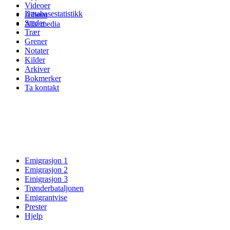
Videoer
Databasestatistikk
Album
Steder
Alle media
Trær
Grener
Notater
Kilder
Arkiver
Bokmerker
Ta kontakt
Emigrasjon 1
Emigrasjon 2
Emigrasjon 3
Trønderbataljonen
Emigrantvise
Prester
Hjelp