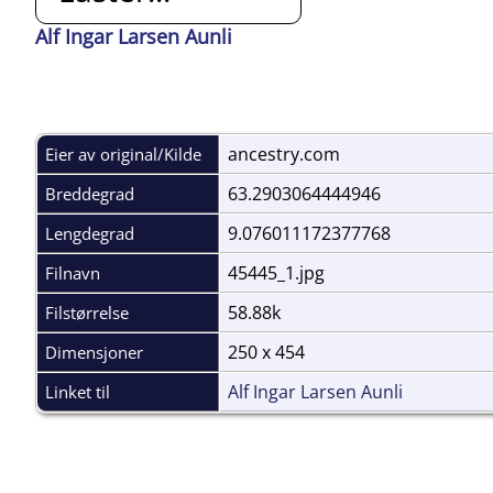
Alf Ingar Larsen Aunli
ancestry.com
Eier av original/Kilde
63.2903064444946
Breddegrad
9.076011172377768
Lengdegrad
45445_1.jpg
Filnavn
58.88k
Filstørrelse
250 x 454
Dimensjoner
Alf Ingar Larsen Aunli
Linket til