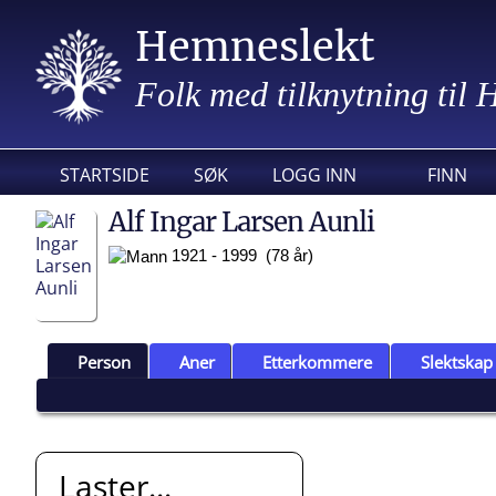
Hemneslekt
Folk med tilknytning til
STARTSIDE
SØK
LOGG INN
FINN
Alf Ingar Larsen Aunli
1921 - 1999 (78 år)
Person
Aner
Etterkommere
Slektskap
Laster...