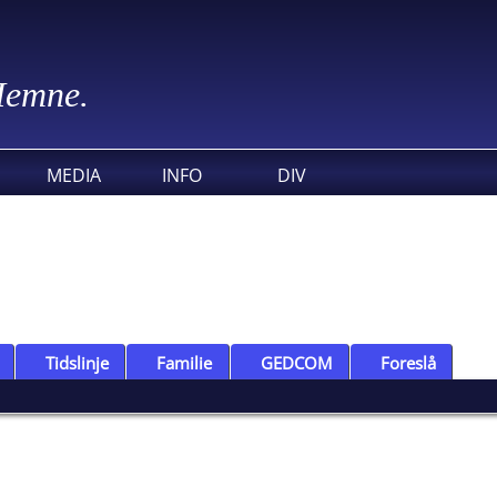
 Hemne.
MEDIA
INFO
DIV
Tidslinje
Familie
GEDCOM
Foreslå