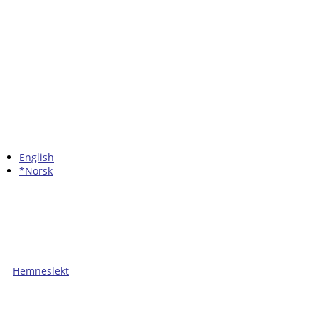
English
*Norsk
Hemneslekt
Folk med tilknytning til Hemne.