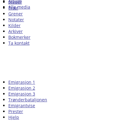
Album
Steder
Alle media
Trær
Grener
Notater
Kilder
Arkiver
Bokmerker
Ta kontakt
Emigrasjon 1
Emigrasjon 2
Emigrasjon 3
Trønderbataljonen
Emigrantvise
Prester
Hjelp