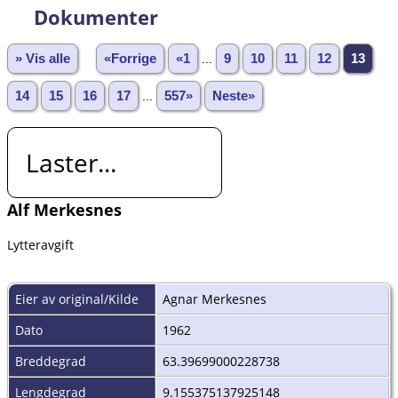
Dokumenter
» Vis alle
«Forrige
«1
...
9
10
11
12
13
14
15
16
17
...
557»
Neste»
Laster...
Alf Merkesnes
Lytteravgift
Eier av original/Kilde
Agnar Merkesnes
Dato
1962
Breddegrad
63.39699000228738
Lengdegrad
9.155375137925148