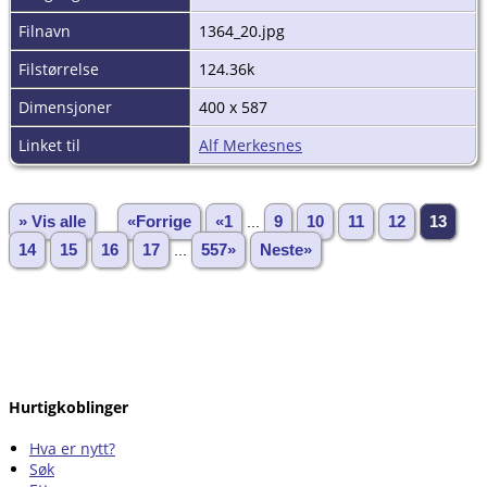
Filnavn
1364_20.jpg
Filstørrelse
124.36k
Dimensjoner
400 x 587
Linket til
Alf Merkesnes
» Vis alle
«Forrige
«1
...
9
10
11
12
13
14
15
16
17
...
557»
Neste»
Hurtigkoblinger
Hva er nytt?
Søk