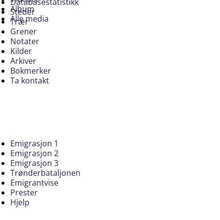
Databasestatistikk
Album
Steder
Alle media
Trær
Grener
Notater
Kilder
Arkiver
Bokmerker
Ta kontakt
Emigrasjon 1
Emigrasjon 2
Emigrasjon 3
Trønderbataljonen
Emigrantvise
Prester
Hjelp