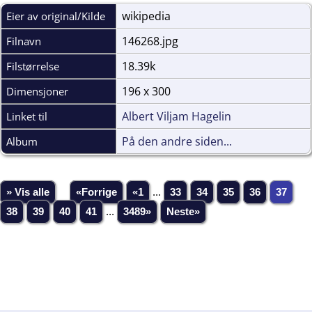
wikipedia
Eier av original/Kilde
146268.jpg
Filnavn
18.39k
Filstørrelse
196 x 300
Dimensjoner
Albert Viljam Hagelin
Linket til
På den andre siden...
Album
» Vis alle
«Forrige
«1
...
33
34
35
36
37
38
39
40
41
...
3489»
Neste»