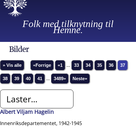
Folk med tilknytning til
Hemne.
Bilder
» Vis alle
«Forrige
«1
...
33
34
35
36
37
38
39
40
41
...
3489»
Neste»
Laster...
Albert Viljam Hagelin
Innenriksdepartementet, 1942-1945