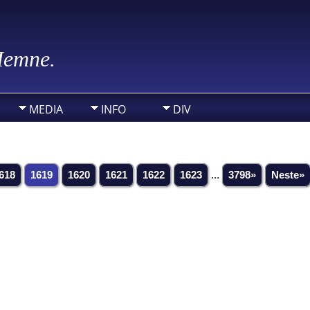
 Hemne.
MEDIA
INFO
DIV
618
1619
1620
1621
1622
1623
...
3798»
Neste»