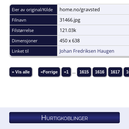
home.no/gravsted
Eier av original/Kilde
31466.jpg
Filnavn
121.03k
Filstørrelse
450 x 638
Dimensjoner
Johan Fredriksen Haugen
Linket til
» Vis alle
«Forrige
«1
...
1615
1616
1617
1
Hurtigkoblinger