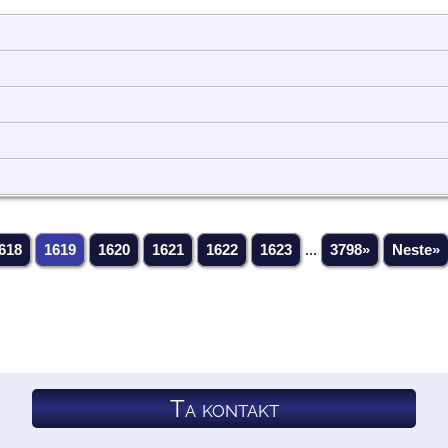
618
1619
1620
1621
1622
1623
...
3798»
Neste»
Ta kontakt