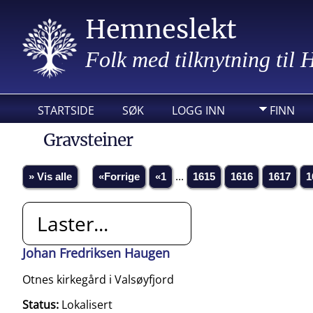
Hemneslekt
Folk med tilknytning til
STARTSIDE
SØK
LOGG INN
FINN
Gravsteiner
» Vis alle
«Forrige
«1
...
1615
1616
1617
1
Laster...
Johan Fredriksen Haugen
Otnes kirkegård i Valsøyfjord
Status:
Lokalisert