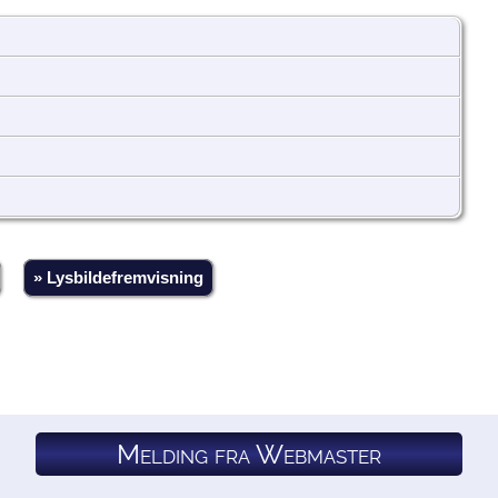
» Lysbildefremvisning
Melding fra Webmaster