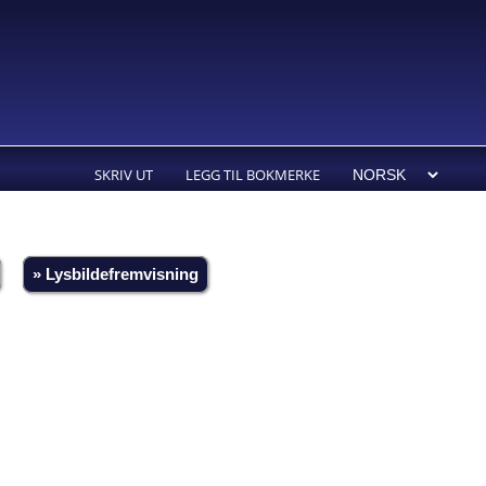
SKRIV UT
LEGG TIL BOKMERKE
» Lysbildefremvisning