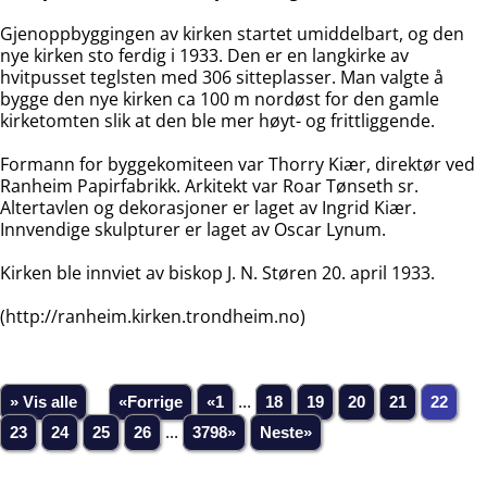
Gjenoppbyggingen av kirken startet umiddelbart, og den
nye kirken sto ferdig i 1933. Den er en langkirke av
hvitpusset teglsten med 306 sitteplasser. Man valgte å
bygge den nye kirken ca 100 m nordøst for den gamle
kirketomten slik at den ble mer høyt- og frittliggende.
Formann for byggekomiteen var Thorry Kiær, direktør ved
Ranheim Papirfabrikk. Arkitekt var Roar Tønseth sr.
Altertavlen og dekorasjoner er laget av Ingrid Kiær.
Innvendige skulpturer er laget av Oscar Lynum.
Kirken ble innviet av biskop J. N. Støren 20. april 1933.
(http://ranheim.kirken.trondheim.no)
» Vis alle
«Forrige
«1
...
18
19
20
21
22
23
24
25
26
...
3798»
Neste»