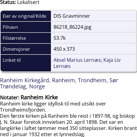
Status:
Lokalisert
DIS Gravminner
Eier av original/Kilde
86218_86224.jpg
Filnavn
53.7k
Filstørrelse
450 x 373
Dimensjoner
Aksel Marius Lernæs
;
Kaja Liv
Linket til
Lernæs
Ranheim Kirkegård, Ranheim, Trondheim, Sør
Trøndelag, Norge
Ranheim Kirke
Notater:
Ranheim kirke ligger idyllisk til med utsikt over
Trondheimsfjorden.
Den første kirken på Ranheim ble reist i 1897-98, og biskop
J. N. Skaar foretok innvielsen 20. april 1898. Det var en
langkirke i laftet tømmer med 350 sitteplasser. Kirken brant
ned i januar 1932 etter et lynnedslag.