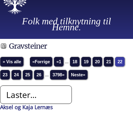
Folk med tilknytning til
Hemne.
Gravsteiner
» Vis alle
«Forrige
«1
...
18
19
20
21
22
23
24
25
26
...
3798»
Neste»
Laster...
Aksel og Kaja Lernæs