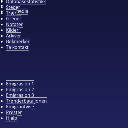
Databasestatistikk
Album
Steder
Alle media
Trær
Grener
Notater
Kilder
Arkiver
Bokmerker
Ta kontakt
Emigrasjon 1
Emigrasjon 2
Emigrasjon 3
Trønderbataljonen
Emigrantvise
Prester
Hjelp