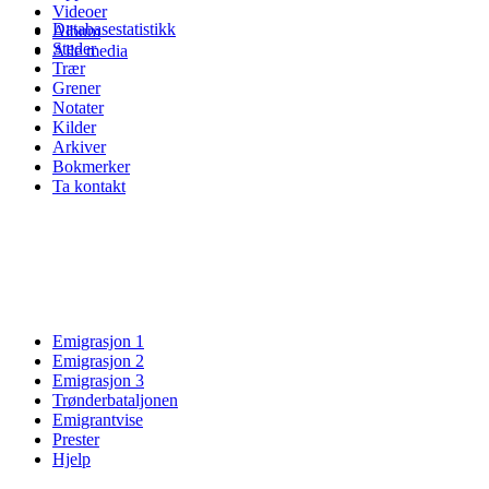
Videoer
Databasestatistikk
Album
Steder
Alle media
Trær
Grener
Notater
Kilder
Arkiver
Bokmerker
Ta kontakt
Emigrasjon 1
Emigrasjon 2
Emigrasjon 3
Trønderbataljonen
Emigrantvise
Prester
Hjelp