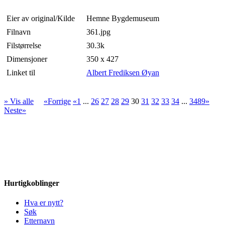
Eier av original/Kilde
Hemne Bygdemuseum
Filnavn
361.jpg
Filstørrelse
30.3k
Dimensjoner
350 x 427
Linket til
Albert Frediksen Øyan
» Vis alle
«Forrige
«1
...
26
27
28
29
30
31
32
33
34
...
3489»
Neste»
Hurtigkoblinger
Hva er nytt?
Søk
Etternavn