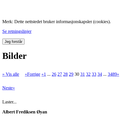
Folk med tilknytning til Hemne.
Merk: Dette nettstedet bruker informasjonskapsler (cookies).
Se retningslinjer
Jeg forstår
Bilder
» Vis alle
«Forrige
«1
...
26
27
28
29
30
31
32
33
34
...
3489»
Neste»
Laster...
Albert Frediksen Øyan