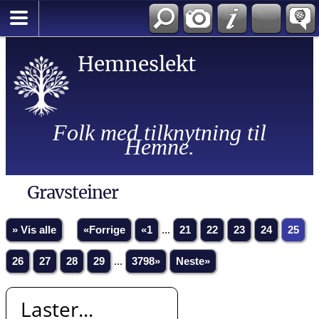
Hemneslekt
Folk med tilknytning til
Hemne.
Gravsteiner
» Vis alle
«Forrige
«1
...
21
22
23
24
25
26
27
28
29
...
3798»
Neste»
Laster...