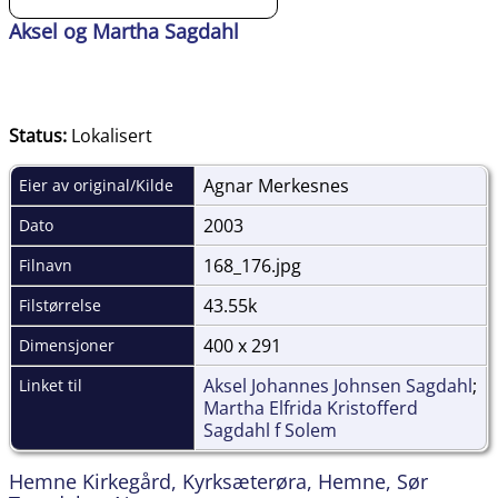
Aksel og Martha Sagdahl
Status:
Lokalisert
Agnar Merkesnes
Eier av original/Kilde
2003
Dato
168_176.jpg
Filnavn
43.55k
Filstørrelse
400 x 291
Dimensjoner
Aksel Johannes Johnsen Sagdahl
;
Linket til
Martha Elfrida Kristofferd
Sagdahl f Solem
Hemne Kirkegård, Kyrksæterøra, Hemne, Sør