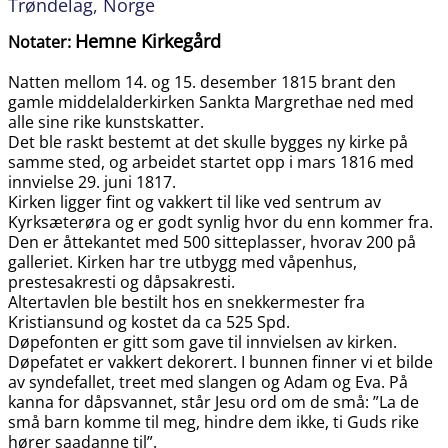
Trøndelag, Norge
Hemne Kirkegård
Notater:
Natten mellom 14. og 15. desember 1815 brant den
gamle middelalderkirken Sankta Margrethae ned med
alle sine rike kunstskatter.
Det ble raskt bestemt at det skulle bygges ny kirke på
samme sted, og arbeidet startet opp i mars 1816 med
innvielse 29. juni 1817.
Kirken ligger fint og vakkert til like ved sentrum av
Kyrksæterøra og er godt synlig hvor du enn kommer fra.
Den er åttekantet med 500 sitteplasser, hvorav 200 på
galleriet. Kirken har tre utbygg med våpenhus,
prestesakresti og dåpsakresti.
Altertavlen ble bestilt hos en snekkermester fra
Kristiansund og kostet da ca 525 Spd.
Døpefonten er gitt som gave til innvielsen av kirken.
Døpefatet er vakkert dekorert. I bunnen finner vi et bilde
av syndefallet, treet med slangen og Adam og Eva. På
kanna for dåpsvannet, står Jesu ord om de små: ”La de
små barn komme til meg, hindre dem ikke, ti Guds rike
hører saadanne til”.