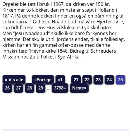
Orgelet ble tatt i bruk i 1967, da kirken var 150 år.
Kirken har to klokker, den minste er støpt i Holland i
1817. På denne klokken finner en også en påminning til
soknebarna:” Gid Jesu Naade-bud må våre Hjerter røre,
saa tidt fra Herrens Hus vi Klokkens Lyd skal høre”.
Men ”Jesu Naadebud” skulle ikke bare forkynnes her
hjemme. Det skulle ut til jordens ender, til alle folkeslag,
kirken har en fin gammel offer-bøsse med denne
innskriften: ”Hevne kirke 1846. Bidrag til Schreuders
Mission hos Zulu-Folket i Syd-Afrika.
» Vis alle
«Forrige
«1
...
21
22
23
24
25
26
27
28
29
...
3798»
Neste»