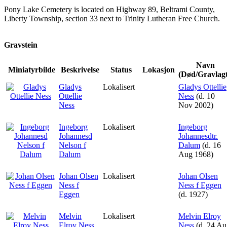
Pony Lake Cemetery is located on Highway 89, Beltrami County,
Liberty Township, section 33 next to Trinity Lutheran Free Church.
Gravstein
Navn
Miniatyrbilde
Beskrivelse
Status
Lokasjon
(Død/Gravlagt
Gladys
Lokalisert
Gladys Ottellie
Ottellie
Ness
(d. 10
Ness
Nov 2002)
Ingeborg
Lokalisert
Ingeborg
Johannesd
Johannesdtr.
Nelson f
Dalum
(d. 16
Dalum
Aug 1968)
Johan Olsen
Lokalisert
Johan Olsen
Ness f
Ness f Eggen
Eggen
(d. 1927)
Melvin
Lokalisert
Melvin Elroy
Elroy Ness
Ness
(d. 24 Au