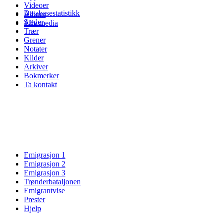
Videoer
Databasestatistikk
Album
Steder
Alle media
Trær
Grener
Notater
Kilder
Arkiver
Bokmerker
Ta kontakt
Emigrasjon 1
Emigrasjon 2
Emigrasjon 3
Trønderbataljonen
Emigrantvise
Prester
Hjelp