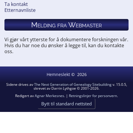
Ta kontakt
Etternavnliste
Melding fra Webmaster
Vi gjør vårt ytterste for å dokumentere forskningen vår.
Hvis du har noe du ønsker å legge til, kan du kontakte
oss.
Hemneslekt
©
2026
Sidene drives av
The Next Generation of Genealogy Sitebuilding
v. 15.0.5,
skrevet av Darrin Lythgoe © 2001-2026.
Redigert av
Agnar Merkesnes
. |
Retningslinjer for personvern
.
Bytt til standard nettsted