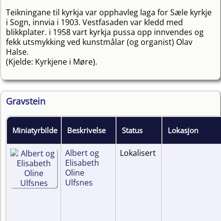
Teikningane til kyrkja var opphavleg laga for Sæle kyrkje
i Sogn, innvia i 1903. Vestfasaden var kledd med
blikkplater. i 1958 vart kyrkja pussa opp innvendes og
fekk utsmykking ved kunstmålar (og organist) Olav
Halse.
(Kjelde: Kyrkjene i Møre).
Gravstein
Miniatyrbilde
Beskrivelse
Status
Lokasjon
Albert og
Lokalisert
Elisabeth
Oline
Ulfsnes