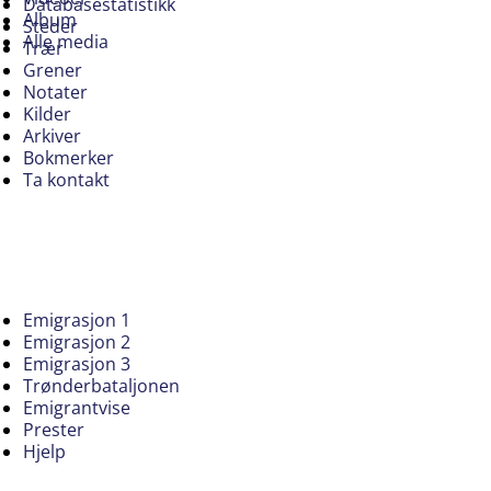
Databasestatistikk
Album
Steder
Alle media
Trær
Grener
Notater
Kilder
Arkiver
Bokmerker
Ta kontakt
Emigrasjon 1
Emigrasjon 2
Emigrasjon 3
Trønderbataljonen
Emigrantvise
Prester
Hjelp