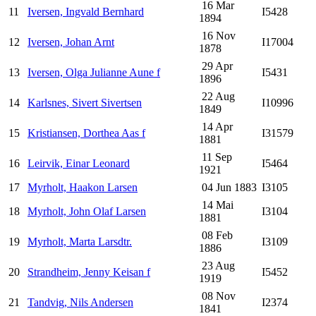
16 Mar
11
Iversen, Ingvald Bernhard
I5428
1894
16 Nov
12
Iversen, Johan Arnt
I17004
1878
29 Apr
13
Iversen, Olga Julianne Aune f
I5431
1896
22 Aug
14
Karlsnes, Sivert Sivertsen
I10996
1849
14 Apr
15
Kristiansen, Dorthea Aas f
I31579
1881
11 Sep
16
Leirvik, Einar Leonard
I5464
1921
17
Myrholt, Haakon Larsen
04 Jun 1883
I3105
14 Mai
18
Myrholt, John Olaf Larsen
I3104
1881
08 Feb
19
Myrholt, Marta Larsdtr.
I3109
1886
23 Aug
20
Strandheim, Jenny Keisan f
I5452
1919
08 Nov
21
Tandvig, Nils Andersen
I2374
1841