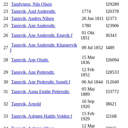
22
Tandvigen, Nils Olsen
I29289
23
Tannvik, And Andersdtr.
1774
I20378
24
Tannvik, Anders Nilsen
26 Jun 1811
I2373
25
Tannvik, Ane Andersdtr.
1780
I23906
01 Okt
26
Tannvik, Ane Andersdtr. Engvik f
I6343
1851
Tannvik, Ane Andersdtr. Klungervik
27
09 Jul 1852
I489
f
15 Mar
28
Tannvik, Ane Olsdtr.
I26094
1836
12 Feb
29
Tannvik, Ane Pedersdtr.
I28533
1852
30
Tannvik, Ane Pedersdtr. Songli f
06 Jul 1844
I12049
05 Mai
31
Tannvik, Anna Emilie Pettersdtr.
I33772
1889
16 Sep
32
Tannvik, Arnold
I8621
1920
15 Feb
33
Tannvik, Asbjørg Haldis Volden f
I2168
1929
12 Mar