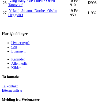
Vangshaug, Ole Lorentz Olsen
10 Feb
26
I2996
Tannvik f
1910
Ysland, Johanna Dorthea Olsdtr.
19 Feb
27
I1932
Heggvik f
1959
Hurtigkoblinger
Hva er nytt?
Søk
Etternavn
Kalender
Alle media
Kilder
Ta kontakt
Ta kontakt
Etternavnliste
Melding fra Webmaster