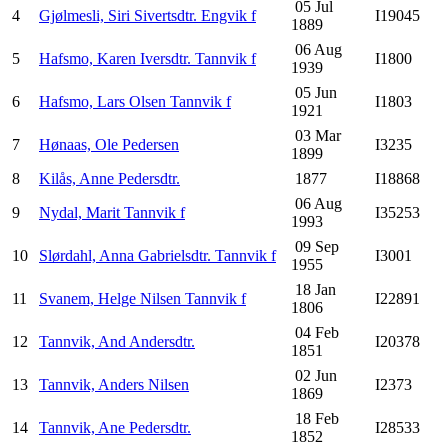
05 Jul
4
Gjølmesli, Siri Sivertsdtr. Engvik f
I19045
1889
06 Aug
5
Hafsmo, Karen Iversdtr. Tannvik f
I1800
1939
05 Jun
6
Hafsmo, Lars Olsen Tannvik f
I1803
1921
03 Mar
7
Hønaas, Ole Pedersen
I3235
1899
8
Kilås, Anne Pedersdtr.
1877
I18868
06 Aug
9
Nydal, Marit Tannvik f
I35253
1993
09 Sep
10
Slørdahl, Anna Gabrielsdtr. Tannvik f
I3001
1955
18 Jan
11
Svanem, Helge Nilsen Tannvik f
I22891
1806
04 Feb
12
Tannvik, And Andersdtr.
I20378
1851
02 Jun
13
Tannvik, Anders Nilsen
I2373
1869
18 Feb
14
Tannvik, Ane Pedersdtr.
I28533
1852