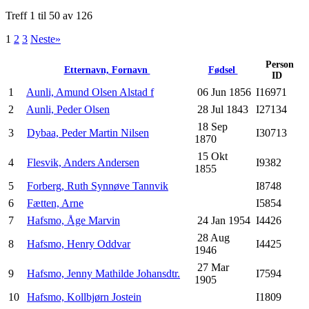
Treff 1 til 50 av 126
1
2
3
Neste»
Person
Etternavn, Fornavn
Fødsel
ID
1
Aunli, Amund Olsen Alstad f
06 Jun 1856
I16971
2
Aunli, Peder Olsen
28 Jul 1843
I27134
18 Sep
3
Dybaa, Peder Martin Nilsen
I30713
1870
15 Okt
4
Flesvik, Anders Andersen
I9382
1855
5
Forberg, Ruth Synnøve Tannvik
I8748
6
Fætten, Arne
I5854
7
Hafsmo, Åge Marvin
24 Jan 1954
I4426
28 Aug
8
Hafsmo, Henry Oddvar
I4425
1946
27 Mar
9
Hafsmo, Jenny Mathilde Johansdtr.
I7594
1905
10
Hafsmo, Kollbjørn Jostein
I1809