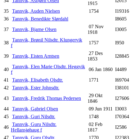
34
Tannvik, Asbjørn Olsen
I2015
1915
35
Tannvik, Auden Nielsen
1754
I19316
36
Tannvik, Benedikte Slørdahl
I8605
07 Nov
37
Tannvik, Bjarne Olsen
I3005
1918
Tannvik, Brønil Nilsdtr. Klungervik
38
1757
I950
f
27 Des
39
Tannvik, Eisten Arntsen
I28845
1853
Tannvik, Elen Marie Olsdtr. Heggvik
40
06 Jan 1860
I4489
f
41
Tannvik, Elisabeth Olsdtr.
1771
I69704
42
Tannvik, Ester Johnsdtr.
I38101
29 Okt
43
Tannvik, Fredrik Thomas Pedersen
I27606
1846
44
Tannvik, Gabriel Olsen
09 Jun 1911
I3003
45
Tannvik, Guri Nilsdtr.
1748
I70364
Tannvik, Guru Nilsdtr.
02 Feb
46
I2586
Hellansjøhaug f
1817
47
Tannvik, Guru Olsdtr.
1770
I22383