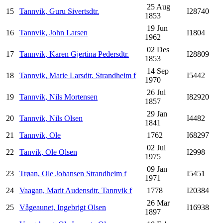
25 Aug
15
Tannvik, Guru Sivertsdtr.
I28740
1853
19 Jun
16
Tannvik, John Larsen
I1804
1962
02 Des
17
Tannvik, Karen Gjertina Pedersdtr.
I28809
1853
14 Sep
18
Tannvik, Marie Larsdtr. Strandheim f
I5442
1970
26 Jul
19
Tannvik, Nils Mortensen
I82920
1857
29 Jan
20
Tannvik, Nils Olsen
I4482
1841
21
Tannvik, Ole
1762
I68297
02 Jul
22
Tanvik, Ole Olsen
I2998
1975
09 Jan
23
Trøan, Ole Johansen Strandheim f
I5451
1971
24
Vaagan, Marit Audensdtr. Tannvik f
1778
I20384
26 Mar
25
Vågeaunet, Ingebrigt Olsen
I16938
1897