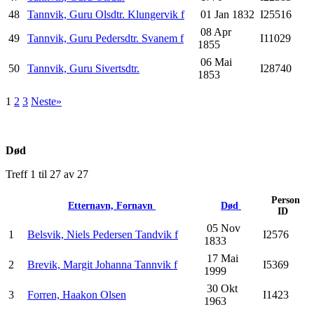
48
Tannvik, Guru Olsdtr. Klungervik f
01 Jan 1832
I25516
08 Apr
49
Tannvik, Guru Pedersdtr. Svanem f
I11029
1855
06 Mai
50
Tannvik, Guru Sivertsdtr.
I28740
1853
1
2
3
Neste»
Død
Treff 1 til 27 av 27
Person
Etternavn, Fornavn
Død
ID
05 Nov
1
Belsvik, Niels Pedersen Tandvik f
I2576
1833
17 Mai
2
Brevik, Margit Johanna Tannvik f
I5369
1999
30 Okt
3
Forren, Haakon Olsen
I1423
1963