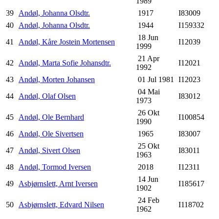
1989
39
Andøl, Johanna Olsdtr.
1917
I83009
40
Andøl, Johanna Olsdtr.
1944
I159332
18 Jun
41
Andøl, Kåre Jostein Mortensen
I12039
1999
21 Apr
42
Andøl, Marta Sofie Johansdtr.
I12021
1992
43
Andøl, Morten Johansen
01 Jul 1981
I12023
04 Mai
44
Andøl, Olaf Olsen
I83012
1973
26 Okt
45
Andøl, Ole Bernhard
I100854
1990
46
Andøl, Ole Sivertsen
1965
I83007
25 Okt
47
Andøl, Sivert Olsen
I83011
1963
48
Andøl, Tormod Iversen
2018
I12311
14 Jun
49
Asbjørnslett, Arnt Iversen
I185617
1902
24 Feb
50
Asbjørnslett, Edvard Nilsen
I118702
1962