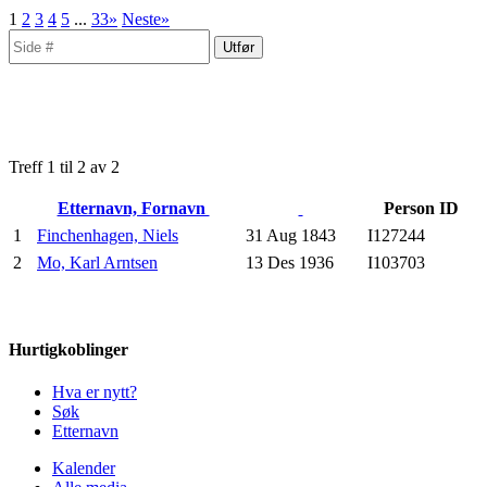
1
2
3
4
5
...
33»
Neste»
Treff 1 til 2 av 2
Etternavn, Fornavn
Person ID
1
Finchenhagen, Niels
31 Aug 1843
I127244
2
Mo, Karl Arntsen
13 Des 1936
I103703
Hurtigkoblinger
Hva er nytt?
Søk
Etternavn
Kalender