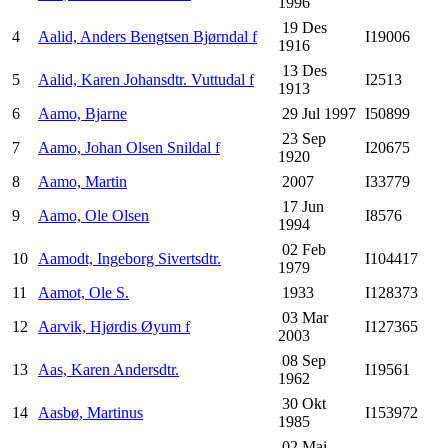
1996
19 Des
4
Aalid, Anders Bengtsen Bjørndal f
I19006
1916
13 Des
5
Aalid, Karen Johansdtr. Vuttudal f
I2513
1913
6
Aamo, Bjarne
29 Jul 1997
I50899
23 Sep
7
Aamo, Johan Olsen Snildal f
I20675
1920
8
Aamo, Martin
2007
I33779
17 Jun
9
Aamo, Ole Olsen
I8576
1994
02 Feb
10
Aamodt, Ingeborg Sivertsdtr.
I104417
1979
11
Aamot, Ole S.
1933
I128373
03 Mar
12
Aarvik, Hjørdis Øyum f
I127365
2003
08 Sep
13
Aas, Karen Andersdtr.
I19561
1962
30 Okt
14
Aasbø, Martinus
I153972
1985
02 Mai