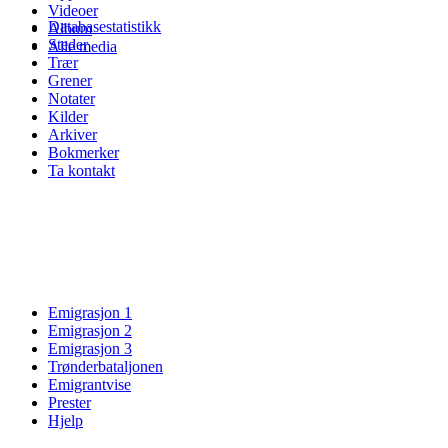
Videoer
Databasestatistikk
Album
Steder
Alle media
Trær
Grener
Notater
Kilder
Arkiver
Bokmerker
Ta kontakt
Emigrasjon 1
Emigrasjon 2
Emigrasjon 3
Trønderbataljonen
Emigrantvise
Prester
Hjelp