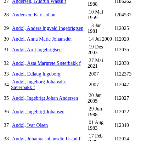
27
Andersen, Gudrun Wassli f
I186262
1988
10 Mai
28
Andersen, Karl Johan
I204537
1959
13 Jan
29
Andøl, Anders Ingvald Ingebrigtsen
I12025
1981
30
Andøl, Anna Marie Johansdtr.
14 Jul 2000
I12020
19 Des
31
Andøl, Arnt Ingebrigtsen
I12035
2003
27 Mai
32
Andøl, Åsta Margrete Sæterbakk f
I12030
2021
33
Andøl, Edlaug Ingeborg
2007
I122373
Andøl, Ingeborg Johansdtr.
34
2007
I12047
Sæterbakk f
20 Jan
35
Andøl, Ingebrigt Johan Andersen
I12027
2005
29 Jun
36
Andøl, Ingebrigt Johansen
I12022
1988
01 Aug
37
Andøl, Ivar Olsen
I12310
1983
17 Feb
38
Andøl, Johanna Johansdtr. Ustad f
I12024