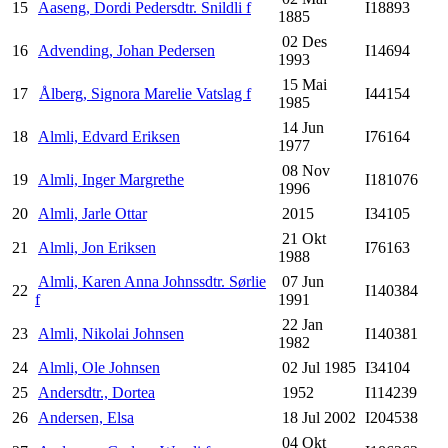
15
Aaseng, Dordi Pedersdtr. Snildli f
I18893
1885
02 Des
16
Advending, Johan Pedersen
I14694
1993
15 Mai
17
Ålberg, Signora Marelie Vatslag f
I44154
1985
14 Jun
18
Almli, Edvard Eriksen
I76164
1977
08 Nov
19
Almli, Inger Margrethe
I181076
1996
20
Almli, Jarle Ottar
2015
I34105
21 Okt
21
Almli, Jon Eriksen
I76163
1988
Almli, Karen Anna Johnssdtr. Sørlie
07 Jun
22
I140384
f
1991
22 Jan
23
Almli, Nikolai Johnsen
I140381
1982
24
Almli, Ole Johnsen
02 Jul 1985
I34104
25
Andersdtr., Dortea
1952
I114239
26
Andersen, Elsa
18 Jul 2002
I204538
04 Okt