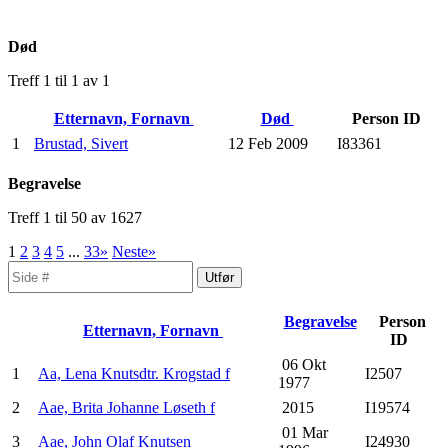
Død
Treff 1 til 1 av 1
Etternavn, Fornavn
Død
Person ID
1
Brustad, Sivert
12 Feb 2009
I83361
Begravelse
Treff 1 til 50 av 1627
1
2
3
4
5
...
33»
Neste»
Begravelse
Person
Etternavn, Fornavn
ID
06 Okt
1
Aa, Lena Knutsdtr. Krogstad f
I2507
1977
2
Aae, Brita Johanne Løseth f
2015
I19574
01 Mar
3
Aae, John Olaf Knutsen
I24930