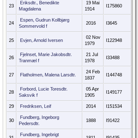
Eriksdtr., Benedikte
19 Mai
23
I175860
Magdalena
1914
Espen, Gudrun Kollbjørg
24
2016
I3645
Sommervold f
02 Nov
25
Evjen, Arnold Iversen
I122948
1979
Fjelnset, Marie Jakobsdtr.
21 Jul
26
I33488
Tranmæl f
1978
24 Feb
27
Flatholmen, Malena Larsdtr.
I144748
1837
Forbord, Lucie Toresdtr.
05 Apr
28
I149177
Saksvik f
1905
29
Fredriksen, Leif
2014
I151534
Fundberg, Ingeborg
30
1888
I91422
Pedersdtr.
Fundberg, Ingebrigt
31
1811
I91435