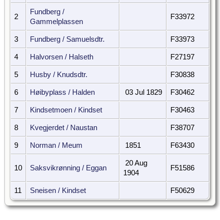
Fundberg /
2
F33972
Gammelplassen
3
Fundberg / Samuelsdtr.
F33973
4
Halvorsen / Halseth
F27197
5
Husby / Knudsdtr.
F30838
6
Høibyplass / Halden
03 Jul 1829
F30462
7
Kindsetmoen / Kindset
F30463
8
Kvegjerdet / Naustan
F38707
9
Norman / Meum
1851
F63430
20 Aug
10
Saksvikrønning / Eggan
F51586
1904
11
Sneisen / Kindset
F50629