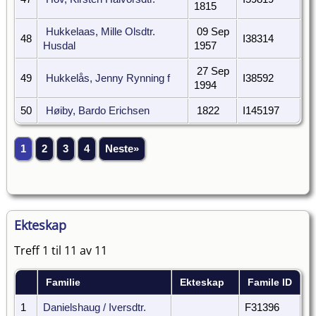
1815
Hukkelaas, Mille Olsdtr.
09 Sep
48
I38314
Husdal
1957
27 Sep
49
Hukkelås, Jenny Rynning f
I38592
1994
50
Høiby, Bardo Erichsen
1822
I145197
1
2
3
4
Neste»
Ekteskap
Treff 1 til 11 av 11
Familie
Ekteskap
Famile ID
1
Danielshaug / Iversdtr.
F31396