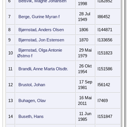
6
Belsvik, Magne Johansen
I182852
1998
28 Jul
7
Berge, Gurine Myran f
I86452
1949
8
Bjørnstad, Anders Olsen
1806
I144871
9
Bjørnstad, Jon Estensen
1870
I133656
Bjørnstad, Olga Antonie
29 Mai
10
I151823
Østmo f
1979
26 Okt
11
Brandli, Anne Marta Olsdtr.
I151586
1954
17 Sep
12
Brustol, Johan
I56142
1981
16 Mai
13
Buhagen, Olav
I7469
2011
11 Jun
14
Buseth, Hans
I151847
1985