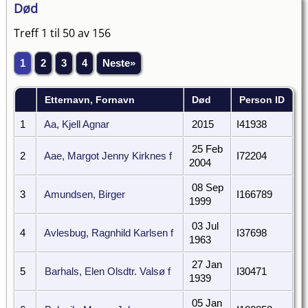
Død
Treff 1 til 50 av 156
1
2
3
4
Neste»
Etternavn, Fornavn
Død
Person ID
1
Aa, Kjell Agnar
2015
I41938
25 Feb
2
Aae, Margot Jenny Kirknes f
I72204
2004
08 Sep
3
Amundsen, Birger
I166789
1999
03 Jul
4
Avlesbug, Ragnhild Karlsen f
I37698
1963
27 Jan
5
Barhals, Elen Olsdtr. Valsø f
I30471
1939
05 Jan