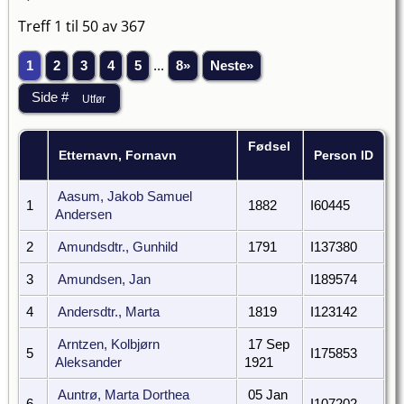
Treff 1 til 50 av 367
1
2
3
4
5
...
8»
Neste»
Fødsel
Etternavn, Fornavn
Person ID
Aasum, Jakob Samuel
1
1882
I60445
Andersen
2
Amundsdtr., Gunhild
1791
I137380
3
Amundsen, Jan
I189574
4
Andersdtr., Marta
1819
I123142
Arntzen, Kolbjørn
17 Sep
5
I175853
Aleksander
1921
Auntrø, Marta Dorthea
05 Jan
6
I107202