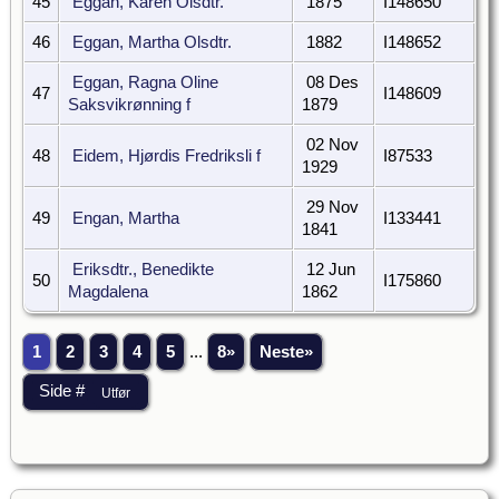
45
Eggan, Karen Olsdtr.
1875
I148650
46
Eggan, Martha Olsdtr.
1882
I148652
Eggan, Ragna Oline
08 Des
47
I148609
Saksvikrønning f
1879
02 Nov
48
Eidem, Hjørdis Fredriksli f
I87533
1929
29 Nov
49
Engan, Martha
I133441
1841
Eriksdtr., Benedikte
12 Jun
50
I175860
Magdalena
1862
1
2
3
4
5
...
8»
Neste»