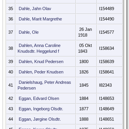
35
Dahle, Jahn Olav
I154489
36
Dahle, Marit Margrethe
I154490
26 Jan
37
Dahle, Ole
I154577
1918
Dahlen, Anna Caroline
05 Okt
38
I158634
Knudsdtr. Heggelund f
1843
39
Dahlen, Knud Pedersen
1800
I158639
40
Dahlen, Peder Knudsen
1826
I158641
Danielshaug, Peter Andreas
41
1845
I82343
Pedersen
42
Eggan, Edvard Olsen
1884
I148653
43
Eggan, Ingeborg Olsdtr.
1877
I148649
44
Eggan, Jørgine Olsdtr.
1888
I148651