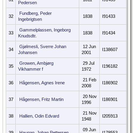
Pedersen
Fundberg, Peder
32
1838
I91433
Ingebrigtsen
Gammelplassen, Ingeborg
33
1838
I91434
Knudsdtr.
Gjølmesli, Sverre Johan
12 Jun
34
I138607
Johansen
2001
Growen, Ambjørg
29 Jul
35
I196182
Vikhammer f
1972
21 Feb
36
Hågensen, Agnes Irene
I186902
2008
20 Nov
37
Hågensen, Fritz Martin
I186901
1996
21 Nov
38
Hallien, Odin Edvard
I205913
1948
09 Jun
39
Haugan, Johan Pettersen
I178553