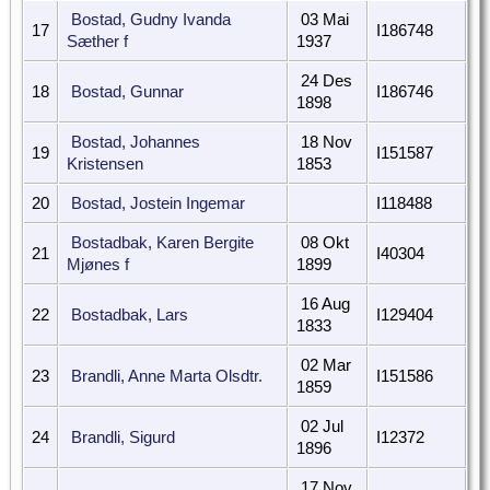
Bostad, Gudny Ivanda
03 Mai
17
I186748
Sæther f
1937
24 Des
18
Bostad, Gunnar
I186746
1898
Bostad, Johannes
18 Nov
19
I151587
Kristensen
1853
20
Bostad, Jostein Ingemar
I118488
Bostadbak, Karen Bergite
08 Okt
21
I40304
Mjønes f
1899
16 Aug
22
Bostadbak, Lars
I129404
1833
02 Mar
23
Brandli, Anne Marta Olsdtr.
I151586
1859
02 Jul
24
Brandli, Sigurd
I12372
1896
17 Nov