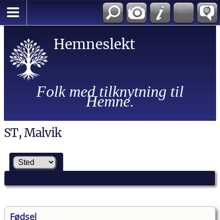
Hemneslekt
Folk med tilknytning til
Hemne.
ST, Malvik
Fødsel