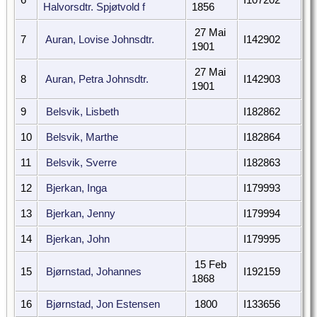
Halvorsdtr. Spjøtvold f
1856
27 Mai
7
Auran, Lovise Johnsdtr.
I142902
1901
27 Mai
8
Auran, Petra Johnsdtr.
I142903
1901
9
Belsvik, Lisbeth
I182862
10
Belsvik, Marthe
I182864
11
Belsvik, Sverre
I182863
12
Bjerkan, Inga
I179993
13
Bjerkan, Jenny
I179994
14
Bjerkan, John
I179995
15 Feb
15
Bjørnstad, Johannes
I192159
1868
16
Bjørnstad, Jon Estensen
1800
I133656