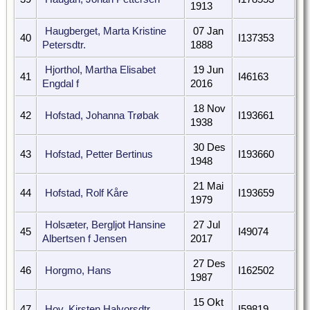
1913
Haugberget, Marta Kristine
07 Jan
40
I137353
Petersdtr.
1888
Hjorthol, Martha Elisabet
19 Jun
41
I46163
Engdal f
2016
18 Nov
42
Hofstad, Johanna Trøbak
I193661
1938
30 Des
43
Hofstad, Petter Bertinus
I193660
1948
21 Mai
44
Hofstad, Rolf Kåre
I193659
1979
Holsæter, Bergljot Hansine
27 Jul
45
I49074
Albertsen f Jensen
2017
27 Des
46
Horgmo, Hans
I162502
1987
15 Okt
47
Hov, Kirsten Halvorsdtr.
I59819