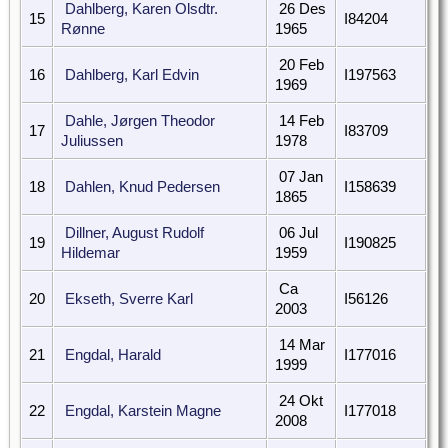
Dahlberg, Karen Olsdtr.
26 Des
15
I84204
Rønne
1965
20 Feb
16
Dahlberg, Karl Edvin
I197563
1969
Dahle, Jørgen Theodor
14 Feb
17
I83709
Juliussen
1978
07 Jan
18
Dahlen, Knud Pedersen
I158639
1865
Dillner, August Rudolf
06 Jul
19
I190825
Hildemar
1959
Ca
20
Ekseth, Sverre Karl
I56126
2003
14 Mar
21
Engdal, Harald
I177016
1999
24 Okt
22
Engdal, Karstein Magne
I177018
2008