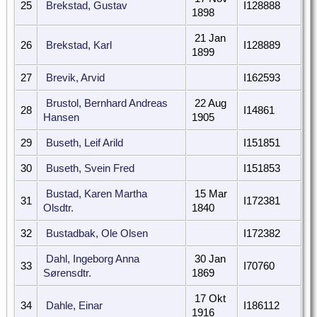
25
Brekstad, Gustav
I128888
1898
21 Jan
26
Brekstad, Karl
I128889
1899
27
Brevik, Arvid
I162593
Brustol, Bernhard Andreas
22 Aug
28
I14861
Hansen
1905
29
Buseth, Leif Arild
I151851
30
Buseth, Svein Fred
I151853
Bustad, Karen Martha
15 Mar
31
I172381
Olsdtr.
1840
32
Bustadbak, Ole Olsen
I172382
Dahl, Ingeborg Anna
30 Jan
33
I70760
Sørensdtr.
1869
17 Okt
34
Dahle, Einar
I186112
1916