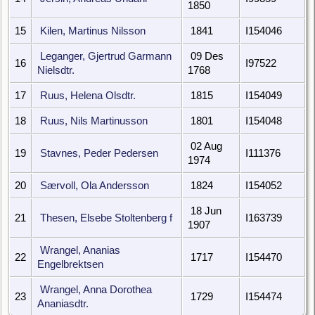
1850
15
Kilen, Martinus Nilsson
1841
I154046
Leganger, Gjertrud Garmann
09 Des
16
I97522
Nielsdtr.
1768
17
Ruus, Helena Olsdtr.
1815
I154049
18
Ruus, Nils Martinusson
1801
I154048
02 Aug
19
Stavnes, Peder Pedersen
I111376
1974
20
Særvoll, Ola Andersson
1824
I154052
18 Jun
21
Thesen, Elsebe Stoltenberg f
I163739
1907
Wrangel, Ananias
22
1717
I154470
Engelbrektsen
Wrangel, Anna Dorothea
23
1729
I154474
Ananiasdtr.