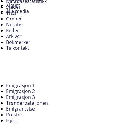
Databasestatistikk
Album
Steder
Alle media
Trær
Grener
Notater
Kilder
Arkiver
Bokmerker
Ta kontakt
Emigrasjon 1
Emigrasjon 2
Emigrasjon 3
Trønderbataljonen
Emigrantvise
Prester
Hjelp