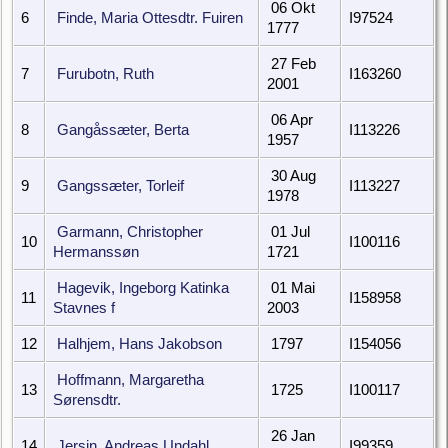
06 Okt
6
Finde, Maria Ottesdtr. Fuiren
I97524
1777
27 Feb
7
Furubotn, Ruth
I163260
2001
06 Apr
8
Gangåssæter, Berta
I113226
1957
30 Aug
9
Gangssæter, Torleif
I113227
1978
Garmann, Christopher
01 Jul
10
I100116
Hermanssøn
1721
Hagevik, Ingeborg Katinka
01 Mai
11
I158958
Stavnes f
2003
12
Halhjem, Hans Jakobson
1797
I154056
Hoffmann, Margaretha
13
1725
I100117
Sørensdtr.
26 Jan
14
Jersin, Andreas Undahl
I99359