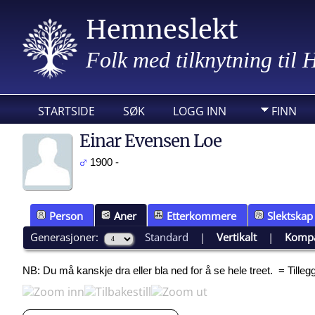
Hemneslekt
Folk med tilknytning til
STARTSIDE
SØK
LOGG INN
FINN
Einar Evensen Loe
1900 -
Person
Aner
Etterkommere
Slektskap
Generasjoner:
Standard
|
Vertikalt
|
Komp
NB: Du må kanskje dra eller bla ned for å se hele treet.
= Tille