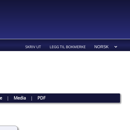
SKRIV UT
LEGG TIL BOKMERKE
te
|
Media
|
PDF