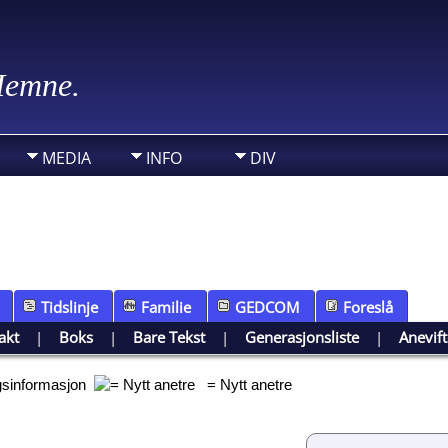
 Hemne.
MEDIA
INFO
DIV
Tidslinje
Familie
GEDCOM
Foreslå
akt
|
Boks
|
Bare Tekst
|
Generasjonsliste
|
Anevif
ggsinformasjon
= Nytt anetre