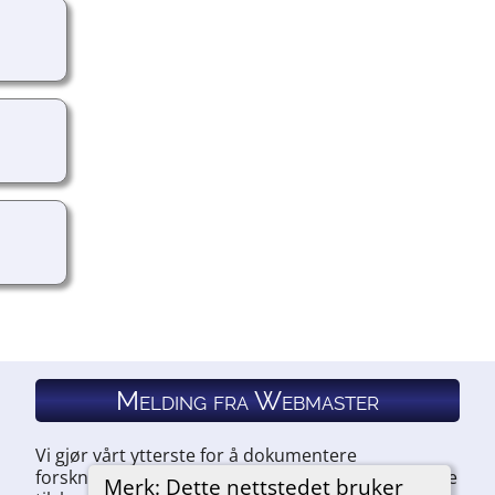
Melding fra Webmaster
Vi gjør vårt ytterste for å dokumentere
forskningen vår. Hvis du har noe du ønsker å legge
Merk: Dette nettstedet bruker