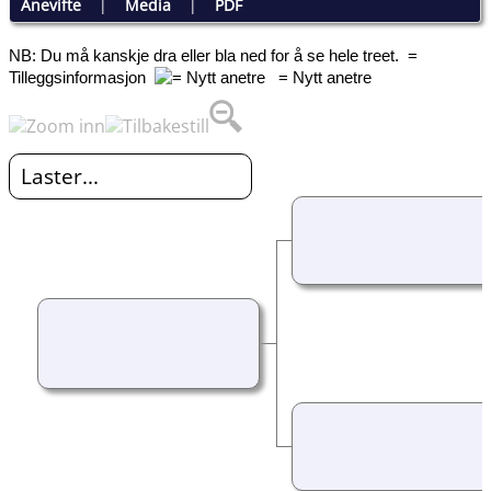
Anevifte
|
Media
|
PDF
NB: Du må kanskje dra eller bla ned for å se hele treet.
=
Tilleggsinformasjon
= Nytt anetre
Laster...