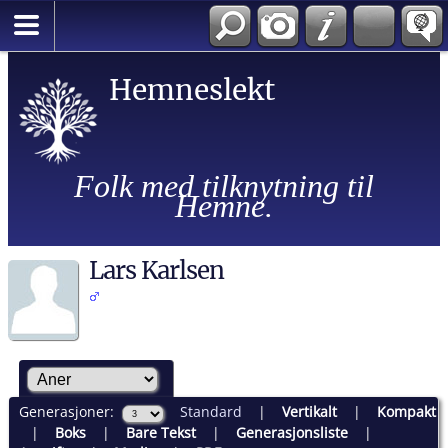
Hemneslekt
Folk med tilknytning til
Hemne.
Lars Karlsen
Generasjoner:
Standard
|
Vertikalt
|
Kompakt
|
Boks
|
Bare Tekst
|
Generasjonsliste
|