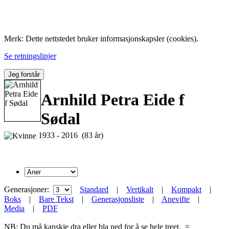
Folk med tilknytning til Hemne.
Merk: Dette nettstedet bruker informasjonskapsler (cookies).
Se retningslinjer
Jeg forstår
Arnhild Petra Eide f
Sødal
1933 - 2016 (83 år)
Generasjoner:
Standard
|
Vertikalt
|
Kompakt
|
Boks
|
Bare Tekst
|
Generasjonsliste
|
Anevifte
|
Media
|
PDF
NB: Du må kanskje dra eller bla ned for å se hele treet.
=