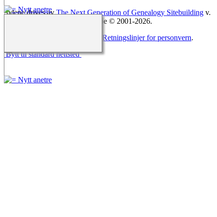
Sidene drives av
The Next Generation of Genealogy Sitebuilding
v.
15.0.5, skrevet av Darrin Lythgoe © 2001-2026.
Redigert av
Agnar Merkesnes
. |
Retningslinjer for personvern
.
Bytt til standard nettsted