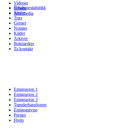
Videoer
Databasestatistikk
Album
Steder
Alle media
Trær
Grener
Notater
Kilder
Arkiver
Bokmerker
Ta kontakt
Emigrasjon 1
Emigrasjon 2
Emigrasjon 3
Trønderbataljonen
Emigrantvise
Prester
Hjelp