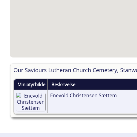
Our Saviours Lutheran Church Cemetery, Stan
Miniatyrbilde
Beskrivelse
Enevold Christensen Sættem