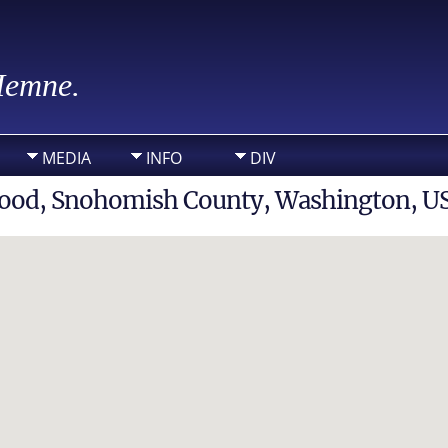
 Hemne.
MEDIA
INFO
DIV
nwood, Snohomish County, Washington, U