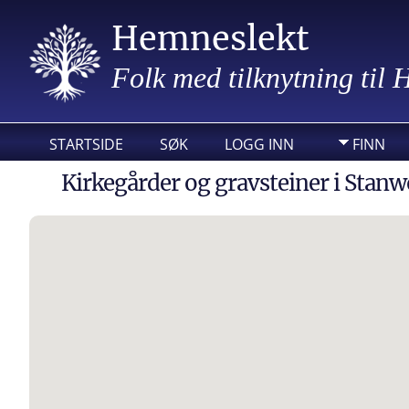
Hemneslekt
Folk med tilknytning til
STARTSIDE
SØK
LOGG INN
FINN
Kirkegårder og gravsteiner i Sta