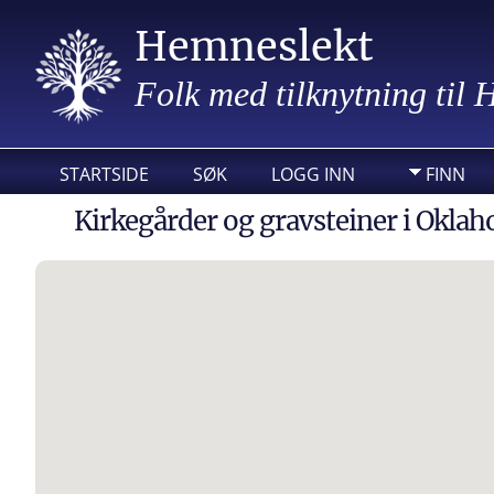
Hemneslekt
Folk med tilknytning til
STARTSIDE
SØK
LOGG INN
FINN
Kirkegårder og gravsteiner i Okla