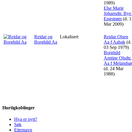
1989)
Else Marie
Johansdtr. Bye 
Engstrøm
(d. 1
Mar 2009)
Reidar og
Lokalisert
Reidar Olsen
Borghild Aa
Aa f Aabak
(d.
03 Sep 1979)
Borghild
Arntine Olsdtr.
Aa f Melandsø
(d. 24 Mar
1988)
Hurtigkoblinger
Hva er nytt?
Søk
Etternavn