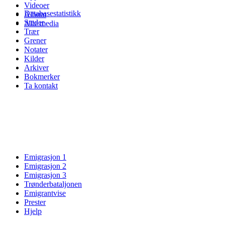
Videoer
Databasestatistikk
Album
Steder
Alle media
Trær
Grener
Notater
Kilder
Arkiver
Bokmerker
Ta kontakt
Emigrasjon 1
Emigrasjon 2
Emigrasjon 3
Trønderbataljonen
Emigrantvise
Prester
Hjelp