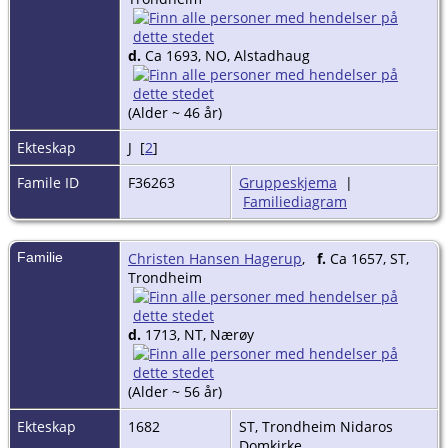
d.
Ca 1693, NO, Alstadhaug
(Alder ~ 46 år)
Ekteskap
J [
2
]
Famile ID
F36263
Gruppeskjema
|
Familiediagram
Familie
Christen Hansen Hagerup
,
f.
Ca 1657, ST,
Trondheim
d.
1713, NT, Nærøy
(Alder ~ 56 år)
Ekteskap
1682
ST, Trondheim Nidaros
Domkirke