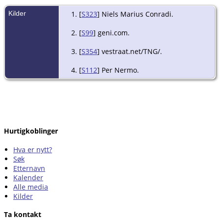
Kilder
[
S323
] Niels Marius Conradi.
[
S99
] geni.com.
[
S354
] vestraat.net/TNG/.
[
S112
] Per Nermo.
Hurtigkoblinger
Hva er nytt?
Søk
Etternavn
Kalender
Alle media
Kilder
Ta kontakt