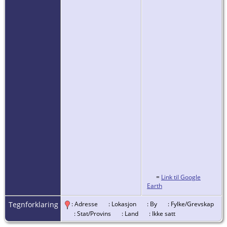
=
Link til Google
Earth
Tegnforklaring
: Adresse
: Lokasjon
: By
: Fylke/Grevskap
: Stat/Provins
: Land
: Ikke satt