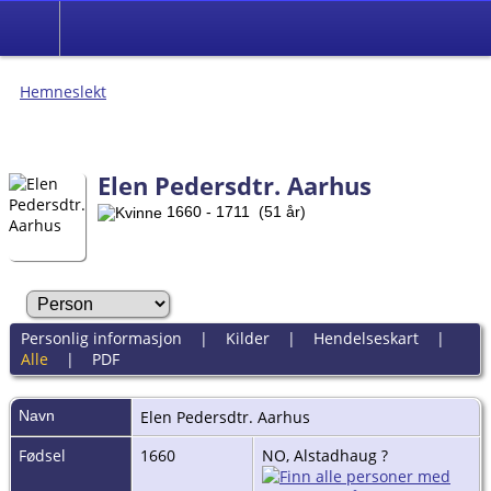
Hemneslekt
Folk med tilknytning til Hemne.
Elen Pedersdtr. Aarhus
1660 - 1711 (51 år)
Personlig informasjon
|
Kilder
|
Hendelseskart
|
Alle
|
PDF
Navn
Elen Pedersdtr.
Aarhus
Fødsel
1660
NO, Alstadhaug ?