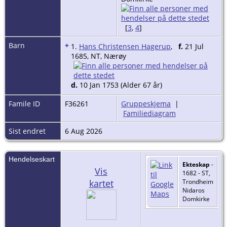
[
3
,
4
]
Barn
+
1.
Hans Christensen Hagerup
,
f.
21 Jul
1685, NT, Nærøy
d.
10 Jan 1753 (Alder 67 år)
Famile ID
F36261
Gruppeskjema
|
Familiediagram
Sist endret
6 Aug 2026
Hendelseskart
Ekteskap
-
Vis
1682 - ST,
kartet
Trondheim
Nidaros
Domkirke