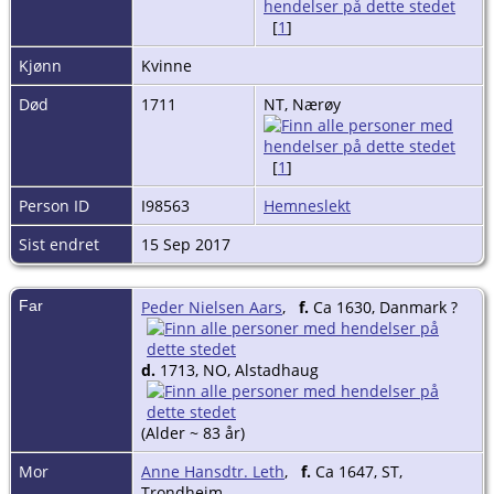
[
1
]
Kjønn
Kvinne
Død
1711
NT, Nærøy
[
1
]
Person ID
I98563
Hemneslekt
Sist endret
15 Sep 2017
Far
Peder Nielsen Aars
,
f.
Ca 1630, Danmark ?
d.
1713, NO, Alstadhaug
(Alder ~ 83 år)
Mor
Anne Hansdtr. Leth
,
f.
Ca 1647, ST,
Trondheim