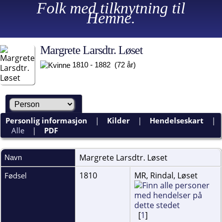
Folk med tilknytning til
Hemne.
Margrete Larsdtr. Løset
1810 - 1882 (72 år)
Personlig informasjon
|
Kilder
|
Hendelseskart
|
Alle
|
PDF
Margrete Larsdtr.
Løset
Navn
1810
MR, Rindal, Løset
Fødsel
[
1
]