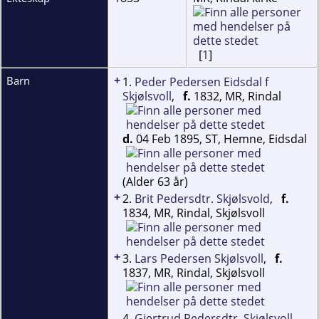
[
1
]
+
Barn
1.
Peder Pedersen Eidsdal f
Skjølsvoll
,
f.
1832, MR, Rindal
d.
04 Feb 1895, ST, Hemne, Eidsdal
(Alder 63 år)
+
2.
Brit Pedersdtr. Skjølsvold
,
f.
1834, MR, Rindal, Skjølsvoll
+
3.
Lars Pedersen Skjølsvoll
,
f.
1837, MR, Rindal, Skjølsvoll
4.
Gjertrud Pedersdtr. Skjølsvoll
,