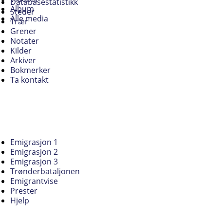
Databasestatistikk
Album
Steder
Alle media
Trær
Grener
Notater
Kilder
Arkiver
Bokmerker
Ta kontakt
Emigrasjon 1
Emigrasjon 2
Emigrasjon 3
Trønderbataljonen
Emigrantvise
Prester
Hjelp