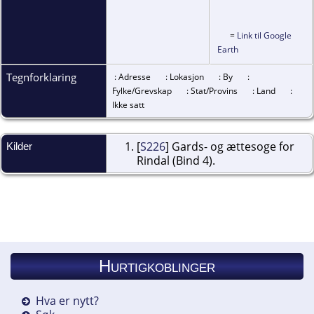
=
Link til Google
Earth
Tegnforklaring
: Adresse
: Lokasjon
: By
:
Fylke/Grevskap
: Stat/Provins
: Land
:
Ikke satt
[
S226
] Gards- og ættesoge for
Kilder
Rindal (Bind 4).
Hurtigkoblinger
Hva er nytt?