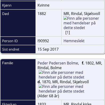
Kvinne
Kjønn
1882
MR, Rindal, Skjølsvoll
Død
[
1
]
I90992
Hemneslekt
Person ID
15 Sep 2017
Sist endret
Peder Pedersen Bolme
,
f.
1802, MR,
Familie
Rindal, Bolme
d.
1870, MR, Rindal, Skjølsvoll
(Alder 68 år)
1833
MR, Rindal kirke
Ekteskap