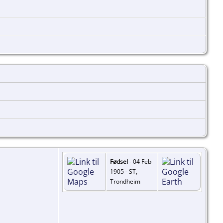
Fødsel
- 04 Feb
1905 - ST,
Trondheim