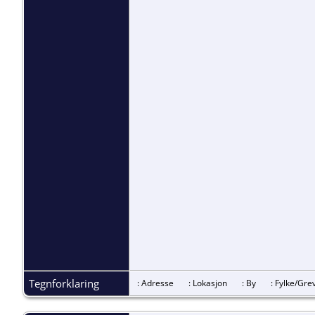
Tegnforklaring
: Adresse
: Lokasjon
: By
: Fylke/G