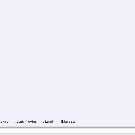
revskap
: Stat/Provins
: Land
: Ikke satt