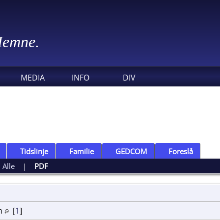
 Hemne.
MEDIA
INFO
DIV
Tidslinje
Familie
GEDCOM
Foreslå
|
Alle
|
PDF
im
[
1
]