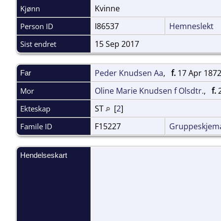
Kvinne
Kjønn
I86537
Hemneslekt
Person ID
15 Sep 2017
Sist endret
Peder Knudsen Aa
,
f.
17 Apr 1872
Far
Oline Marie Knudsen f Olsdtr.
,
f.
2
Mor
ST
[
2
]
Ekteskap
F15227
Gruppeskjem
Famile ID
Hendelseskart