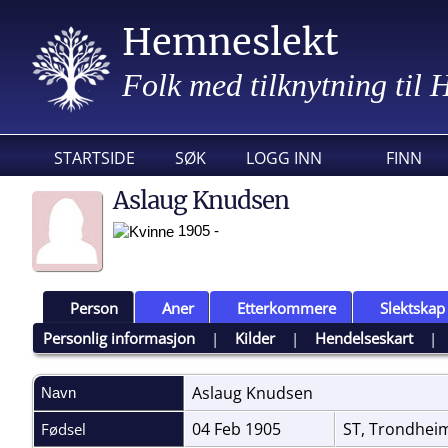
Hemneslekt
Folk med tilknytning til
STARTSIDE
SØK
LOGG INN
FINN
Aslaug Knudsen
1905 -
Person
Aner
Etterkommere
Slektskap
Personlig informasjon
|
Kilder
|
Hendelseskart
Aslaug
Knudsen
Navn
04 Feb 1905
ST, Trondhe
Fødsel