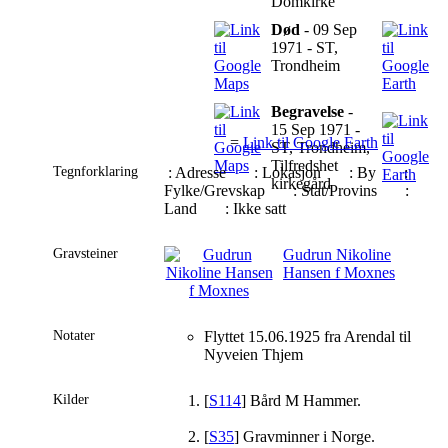
Domkirke
Død
- 09 Sep
1971 - ST,
Trondheim
Begravelse
-
15 Sep 1971 -
=
Link til Google Earth
ST, Trondheim,
Tilfredshet
Tegnforklaring
: Adresse
: Lokasjon
: By
:
kirkegård
Fylke/Grevskap
: Stat/Provins
:
Land
: Ikke satt
Gravsteiner
Gudrun Nikoline
Hansen f Moxnes
Notater
Flyttet 15.06.1925 fra Arendal til
Nyveien Thjem
Kilder
[
S114
] Bård M Hammer.
[
S35
] Gravminner i Norge.