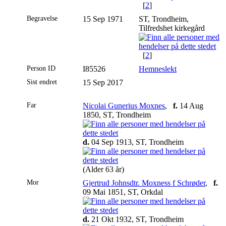
[
2
]
Begravelse
15 Sep 1971
ST, Trondheim,
Tilfredshet kirkegård
[
2
]
Person ID
I85526
Hemneslekt
Sist endret
15 Sep 2017
Far
Nicolai Gunerius Moxnes
,
f.
14 Aug
1850, ST, Trondheim
d.
04 Sep 1913, ST, Trondheim
(Alder 63 år)
Mor
Gjertrud Johnsdtr. Moxness f Schrøder
,
f.
09 Mai 1851, ST, Orkdal
d.
21 Okt 1932, ST, Trondheim