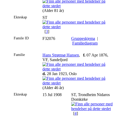
(Alder 81 år)
Ekteskap
ST
[
3
]
Famile ID
F32076
Gruppeskjema
|
Familiediagram
Familie
Hans Strømsø Hansen
,
f.
07 Apr 1876,
VF, Sandefjord
d.
28 Jan 1923, Oslo
(Alder 46 år)
Ekteskap
15 Jul 1908
ST, Trondheim Nidaros
Domkirke
[
4
]