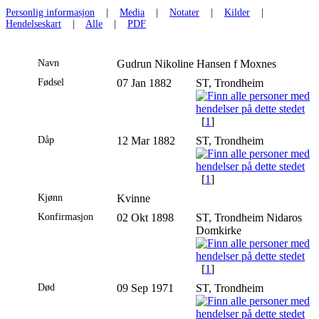
Personlig informasjon
|
Media
|
Notater
|
Kilder
|
Hendelseskart
|
Alle
|
PDF
Navn
Gudrun Nikoline Hansen f
Moxnes
Fødsel
07 Jan 1882
ST, Trondheim
[
1
]
Dåp
12 Mar 1882
ST, Trondheim
[
1
]
Kjønn
Kvinne
Konfirmasjon
02 Okt 1898
ST, Trondheim Nidaros
Domkirke
[
1
]
Død
09 Sep 1971
ST, Trondheim