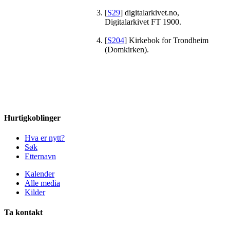
[
S29
] digitalarkivet.no,
Digitalarkivet FT 1900.
[
S204
] Kirkebok for Trondheim
(Domkirken).
Hurtigkoblinger
Hva er nytt?
Søk
Etternavn
Kalender
Alle media
Kilder
Ta kontakt