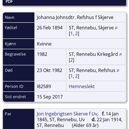
PDF
Johanna Johnsdtr. Refshus f
Skjerve
Navn
26 Feb 1894
ST, Rennebu, Skjerve
Fødsel
[
1
,
2
]
Kvinne
Kjønn
1982
ST, Rennebu Kirkegård
Begravelse
[
2
]
23 Okt 1982
ST, Rennebu, Refshus
Død
[
1
,
2
]
I82589
Hemneslekt
Person ID
15 Sep 2017
Sist endret
Jon Ingebrigtsen Skerve f Uv
,
f.
14 Jan
Far
1845, ST, Rennebu, Uv
d.
22 Jan 1914,
ST, Rennebu
(Alder 69 år)