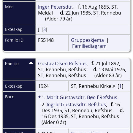
Inger Petersdtr.
,
f.
16 Aug 1855, ST,
Mor
Meldal
d.
22 Jun 1935, ST, Rennebu
(Alder 79 år)
J [
3
]
Ekteskap
F55148
Gruppeskjema
|
Famile ID
Familiediagram
Gustav Olsen Refshus
,
f.
21 Jul 1892,
Familie
ST, Rennebu, Refshus
d.
13 Mai 1976,
ST, Rennebu, Refshus
(Alder 83 år)
1924
ST, Rennebu Kirke
[
1
]
Ekteskap
+
Barn
1.
Marit Gustavsdtr. Bøe f Refshus
2.
Ingrid Gustavsdtr. Refshus
,
f.
16
Des 1935, ST, Rennebu, Refshus
d.
16 Des 1935, ST, Rennebu, Refshus
(Alder 0 år)