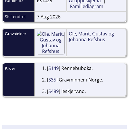
F31425
Gruppeskjema
|
Famile ID
Familiediagram
7 Aug 2026
Sist endret
Ole, Marit, Gustav og
Gravsteiner
Johanna Refshus
[
S149
] Rennebuboka.
Kilder
[
S35
] Gravminner i Norge.
[
S489
] leskjerv.no.