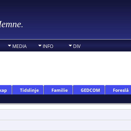
 Hemne.
MEDIA
INFO
DIV
kap
Tidslinje
Familie
GEDCOM
Foreslå
]