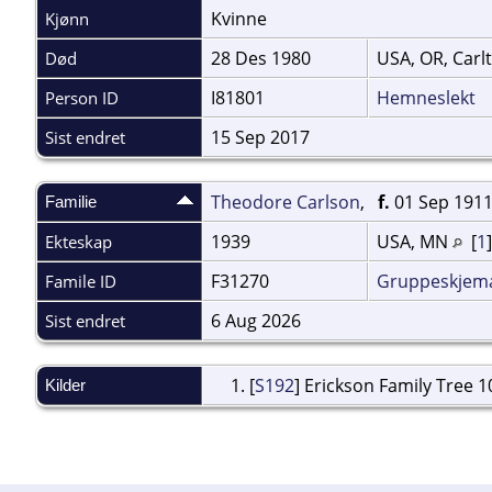
Kvinne
Kjønn
28 Des 1980
USA, OR, Carl
Død
I81801
Hemneslekt
Person ID
15 Sep 2017
Sist endret
Theodore Carlson
,
f.
01 Sep 1911
Familie
1939
USA, MN
[
1
Ekteskap
F31270
Gruppeskjem
Famile ID
6 Aug 2026
Sist endret
[
S192
] Erickson Family Tree 1
Kilder