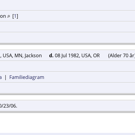
ton
[
1
]
, USA, MN, Jackson
d.
08 Jul 1982, USA, OR
(Alder 70 år
]
a
|
Familiediagram
0/23/06.