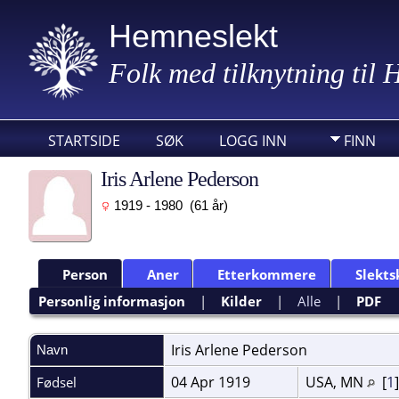
Hemneslekt
Folk med tilknytning til
STARTSIDE
SØK
LOGG INN
FINN
Iris Arlene Pederson
1919 - 1980 (61 år)
Person
Aner
Etterkommere
Slekts
Personlig informasjon
|
Kilder
|
Alle
|
PDF
Iris Arlene
Pederson
Navn
04 Apr 1919
USA, MN
[
1
Fødsel