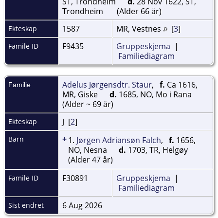
ST, Trondheim
d.
28 Nov 1622, ST,
Trondheim
(Alder 66 år)
1587
MR, Vestnes
[
3
]
Ekteskap
F9435
Gruppeskjema
|
Famile ID
Familiediagram
Adelus Jørgensdtr. Staur
,
f.
Ca 1616,
Familie
MR, Giske
d.
1685, NO, Mo i Rana
(Alder ~ 69 år)
J [
2
]
Ekteskap
+
Barn
1.
Jørgen Adriansøn Falch
,
f.
1656,
NO, Nesna
d.
1703, TR, Helgøy
(Alder 47 år)
F30891
Gruppeskjema
|
Famile ID
Familiediagram
6 Aug 2026
Sist endret