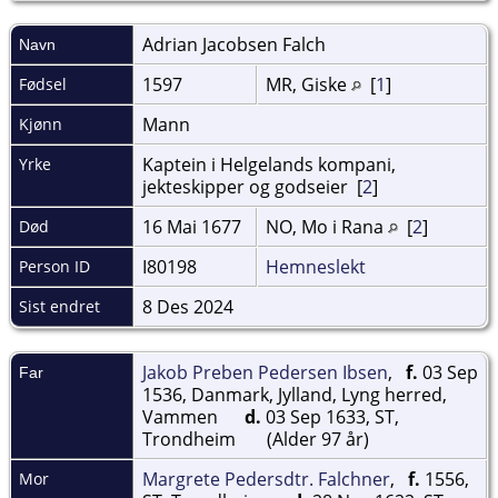
Adrian Jacobsen
Falch
Navn
1597
MR, Giske
[
1
]
Fødsel
Mann
Kjønn
Kaptein i Helgelands kompani,
Yrke
jekteskipper og godseier [
2
]
16 Mai 1677
NO, Mo i Rana
[
2
]
Død
I80198
Hemneslekt
Person ID
8 Des 2024
Sist endret
Jakob Preben Pedersen Ibsen
,
f.
03 Sep
Far
1536, Danmark, Jylland, Lyng herred,
Vammen
d.
03 Sep 1633, ST,
Trondheim
(Alder 97 år)
Margrete Pedersdtr. Falchner
,
f.
1556,
Mor