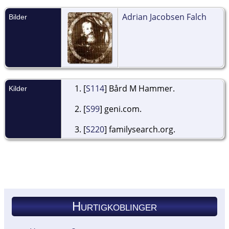
Adrian Jacobsen Falch
Bilder
[
S114
] Bård M Hammer.
Kilder
[
S99
] geni.com.
[
S220
] familysearch.org.
Hurtigkoblinger