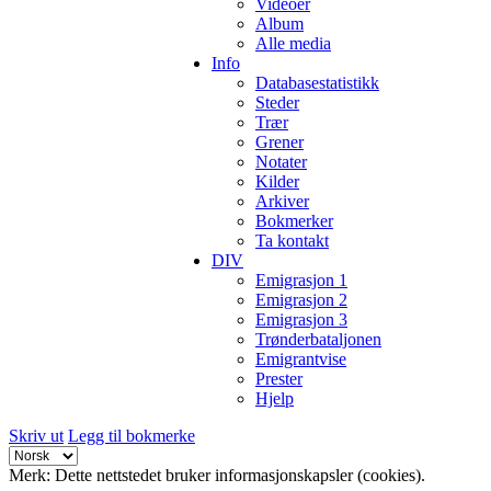
Videoer
Album
Alle media
Info
Databasestatistikk
Steder
Trær
Grener
Notater
Kilder
Arkiver
Bokmerker
Ta kontakt
DIV
Emigrasjon 1
Emigrasjon 2
Emigrasjon 3
Trønderbataljonen
Emigrantvise
Prester
Hjelp
Skriv ut
Legg til bokmerke
Merk: Dette nettstedet bruker informasjonskapsler (cookies).