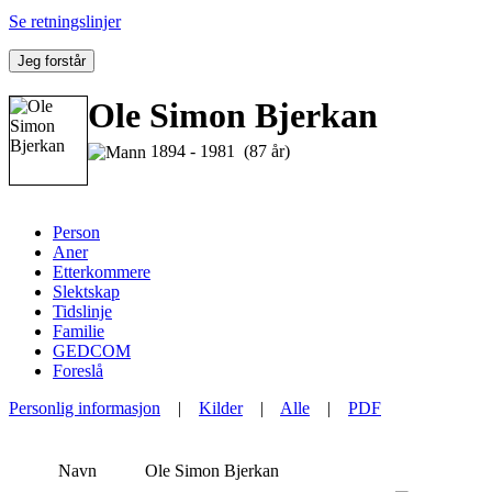
Se retningslinjer
Jeg forstår
Ole Simon Bjerkan
1894 - 1981 (87 år)
Person
Aner
Etterkommere
Slektskap
Tidslinje
Familie
GEDCOM
Foreslå
Personlig informasjon
|
Kilder
|
Alle
|
PDF
Navn
Ole Simon
Bjerkan