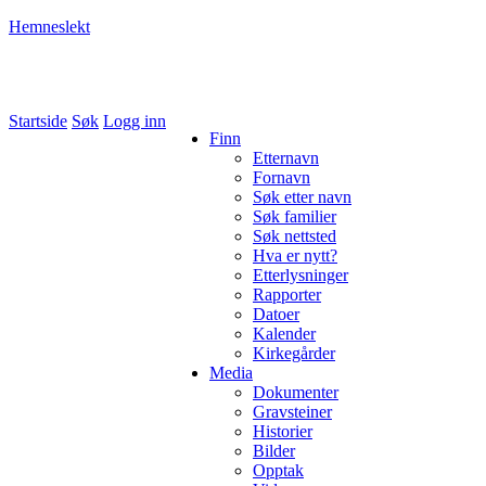
Hemneslekt
Folk med tilknytning til Hemne.
Startside
Søk
Logg inn
Finn
Etternavn
Fornavn
Søk etter navn
Søk familier
Søk nettsted
Hva er nytt?
Etterlysninger
Rapporter
Datoer
Kalender
Kirkegårder
Media
Dokumenter
Gravsteiner
Historier
Bilder
Opptak