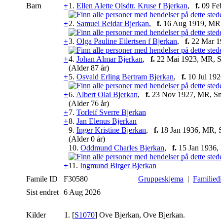
Barn
+
1.
Ellen Alette Olsdtr. Kruse f Bjerkan
,
f.
09 Fe
+
2.
Samuel Reidar Bjerkan
,
f.
16 Aug 1919, MR
+
3.
Olga Pauline Eilertsen f Bjerkan
,
f.
22 Mar 1
+
4.
Johan Almar Bjerkan
,
f.
22 Mai 1923, MR, 
(Alder 87 år)
+
5.
Osvald Erling Bertram Bjerkan
,
f.
10 Jul 19
+
6.
Albert Olai Bjerkan
,
f.
23 Nov 1927, MR, S
(Alder 76 år)
+
7.
Torleif Sverre Bjerkan
+
8.
Jan Elenus Bjerkan
9.
Inger Kristine Bjerkan
,
f.
18 Jan 1936, MR,
(Alder 0 år)
10.
Oddmund Charles Bjerkan
,
f.
15 Jan 1936
+
11.
Ingmund Birger Bjerkan
Famile ID
F30580
Gruppeskjema
|
Familied
Sist endret
6 Aug 2026
Kilder
[
S1070
] Ove Bjerkan, Ove Bjerkan.