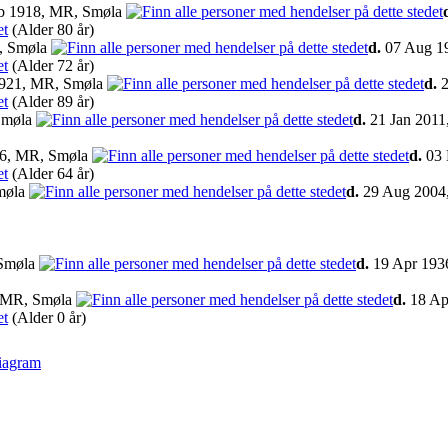
b 1918, MR, Smøla
(Alder 80 år)
, Smøla
d.
07 Aug 19
(Alder 72 år)
921, MR, Smøla
d.
2
(Alder 89 år)
Smøla
d.
21 Jan 2011
26, MR, Smøla
d.
03 
(Alder 64 år)
møla
d.
29 Aug 2004
 Smøla
d.
19 Apr 193
, MR, Smøla
d.
18 Ap
(Alder 0 år)
iagram