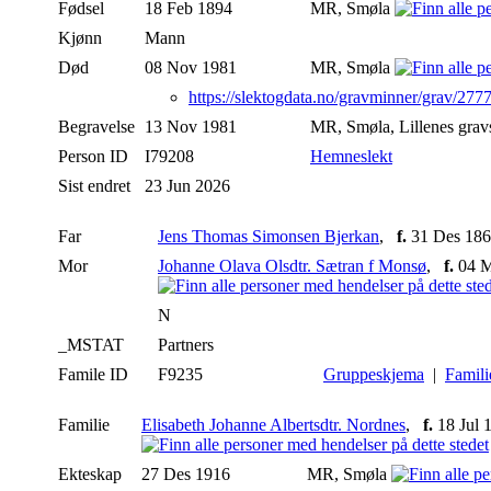
Fødsel
18 Feb 1894
MR, Smøla
Kjønn
Mann
Død
08 Nov 1981
MR, Smøla
https://slektogdata.no/gravminner/grav/27
Begravelse
13 Nov 1981
MR, Smøla, Lillenes grav
Person ID
I79208
Hemneslekt
Sist endret
23 Jun 2026
Far
Jens Thomas Simonsen Bjerkan
,
f.
31 Des 186
Mor
Johanne Olava Olsdtr. Sætran f Monsø
,
f.
04 M
N
_MSTAT
Partners
Famile ID
F9235
Gruppeskjema
|
Famili
Familie
Elisabeth Johanne Albertsdtr. Nordnes
,
f.
18 Jul 
Ekteskap
27 Des 1916
MR, Smøla