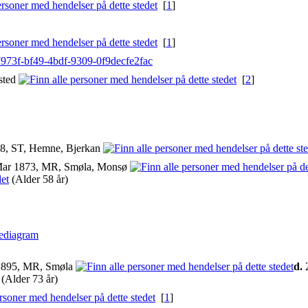
[
1
]
[
1
]
77973f-bf49-4bdf-9309-0f9decfe2fac
sted
[
2
]
8, ST, Hemne, Bjerkan
ar 1873, MR, Smøla, Monsø
(Alder 58 år)
ediagram
1895, MR, Smøla
d.
2
(Alder 73 år)
[
1
]