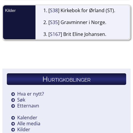
[
S38
] Kirkebok for Ørland (ST).
Kilder
[
S35
] Gravminner i Norge.
[
S167
] Brit Eline Johansen.
Hurtigkoblinger
Hva er nytt?
Søk
Etternavn
Kalender
Alle media
Kilder