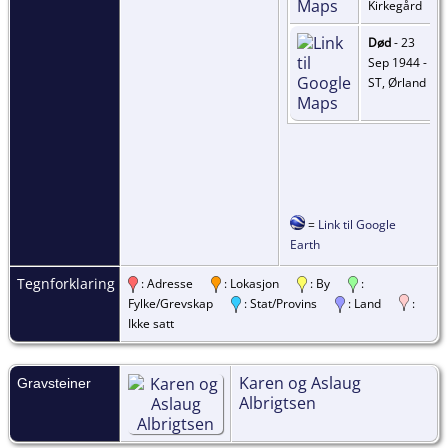
Kirkegård
Død
- 23
Sep 1944 -
ST, Ørland
=
Link til Google
Earth
Tegnforklaring
: Adresse
: Lokasjon
: By
:
Fylke/Grevskap
: Stat/Provins
: Land
:
Ikke satt
Karen og Aslaug
Gravsteiner
Albrigtsen