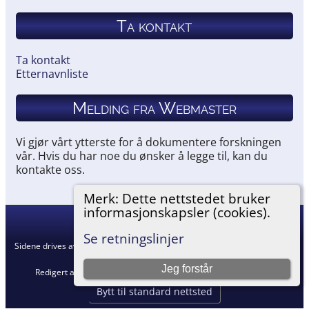
Ta kontakt
Ta kontakt
Etternavnliste
Melding fra Webmaster
Vi gjør vårt ytterste for å dokumentere forskningen
vår. Hvis du har noe du ønsker å legge til, kan du
kontakte oss.
Merk: Dette nettstedet bruker
informasjonskapsler (cookies).
Hemneslekt
©
2026
Se retningslinjer
Sidene drives av
The Next Generation of Genealogy Sitebuilding
v. 15.0.5,
skrevet av Darrin Lythgoe © 2001-2026.
Jeg forstår
Redigert av
Agnar Merkesnes
. |
Retningslinjer for personvern
.
Bytt til standard nettsted