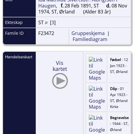
Haugen
,
f.
28 Feb 1891, ST
d.
08 Nov
1974, ST, Ørland
(Alder 83 år)
ST
[
3
]
Ekteskap
F23472
Gruppeskjema
|
Famile ID
Familiediagram
Hendelseskart
Fødsel
- 12
Vis
Jan 1923 -
kartet
ST, Ørland
Dåp
- 01
Apr 1923 -
ST, Ørland
Kirke
Begravelse
- 1944 - ST,
Ørland