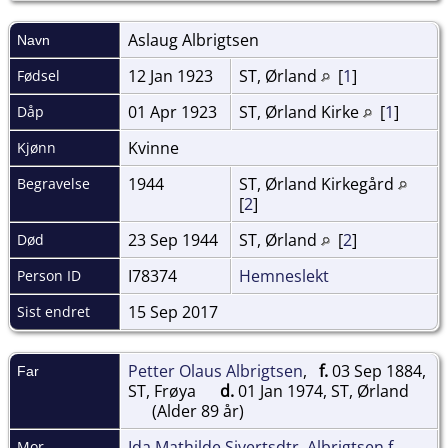
Aslaug
Albrigtsen
Navn
12 Jan 1923
ST, Ørland
[
1
]
Fødsel
01 Apr 1923
ST, Ørland Kirke
[
1
]
Dåp
Kvinne
Kjønn
1944
ST, Ørland Kirkegård
Begravelse
[
2
]
23 Sep 1944
ST, Ørland
[
2
]
Død
I78374
Hemneslekt
Person ID
15 Sep 2017
Sist endret
Petter Olaus Albrigtsen
,
f.
03 Sep 1884,
Far
ST, Frøya
d.
01 Jan 1974, ST, Ørland
(Alder 89 år)
Ida Mathilde Sivertsdtr. Albrigtsen f
Mor