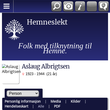
Hemneslekt
Folk med tilknytning til
Hemne.
Aslaug Albrigtsen
1923 - 1944 (21 år)
Personlig informasjon
|
Media
|
Kilder
|
Hendelseskart
|
Alle
|
PDF