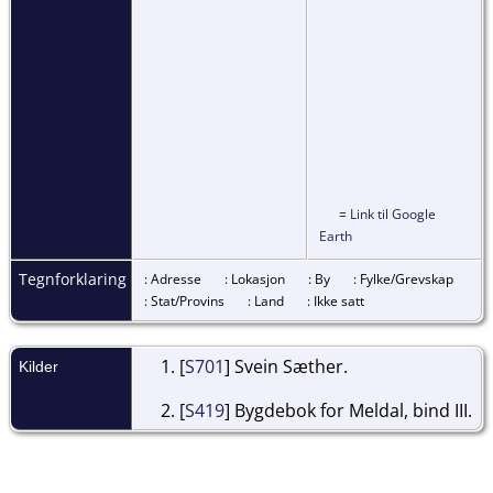
=
Link til Google
Earth
Tegnforklaring
: Adresse
: Lokasjon
: By
: Fylke/Grevskap
: Stat/Provins
: Land
: Ikke satt
[
S701
] Svein Sæther.
Kilder
[
S419
] Bygdebok for Meldal, bind III.