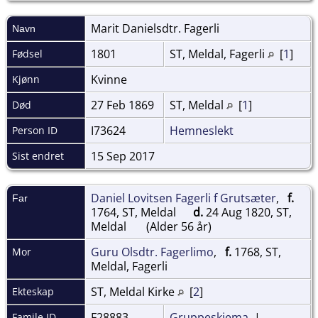
Marit Danielsdtr.
Fagerli
Navn
1801
ST, Meldal, Fagerli
[
1
]
Fødsel
Kvinne
Kjønn
27 Feb 1869
ST, Meldal
[
1
]
Død
I73624
Hemneslekt
Person ID
15 Sep 2017
Sist endret
Daniel Lovitsen Fagerli f Grutsæter
,
f.
Far
1764, ST, Meldal
d.
24 Aug 1820, ST,
Meldal
(Alder 56 år)
Guru Olsdtr. Fagerlimo
,
f.
1768, ST,
Mor
Meldal, Fagerli
ST, Meldal Kirke
[
2
]
Ekteskap
F28883
Gruppeskjema
|
Famile ID