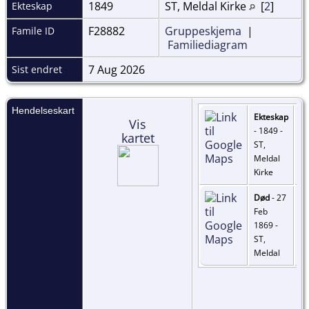
1849
ST, Meldal Kirke
[
2
]
Ekteskap
F28882
Gruppeskjema
|
Famile ID
Familiediagram
7 Aug 2026
Sist endret
Hendelseskart
Ekteskap
Vis
- 1849 -
kartet
ST,
Meldal
Kirke
Død
- 27
Feb
1869 -
ST,
Meldal