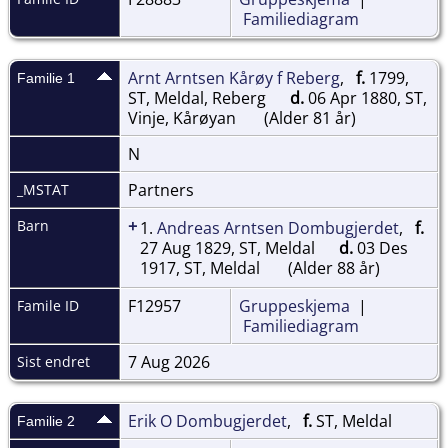
Familiediagram
Arnt Arntsen Kårøy f Reberg
,
f.
1799,
Familie 1
ST, Meldal, Reberg
d.
06 Apr 1880, ST,
Vinje, Kårøyan
(Alder 81 år)
N
Partners
_MSTAT
+
Barn
1.
Andreas Arntsen Dombugjerdet
,
f.
27 Aug 1829, ST, Meldal
d.
03 Des
1917, ST, Meldal
(Alder 88 år)
F12957
Gruppeskjema
|
Famile ID
Familiediagram
7 Aug 2026
Sist endret
Erik O Dombugjerdet
,
f.
ST, Meldal
Familie 2