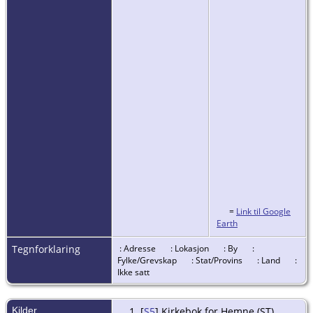
=
Link til Google
Earth
Tegnforklaring
: Adresse
: Lokasjon
: By
:
Fylke/Grevskap
: Stat/Provins
: Land
:
Ikke satt
Kilder
[
S5
] Kirkebok for Hemne (ST).