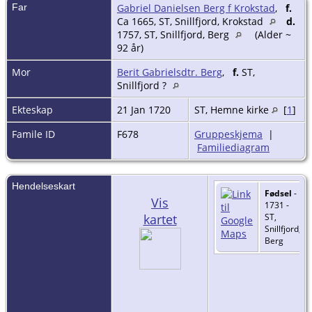
Far
Gabriel Danielsen Berg f Krokstad
,
f.
Ca 1665, ST, Snillfjord, Krokstad
d.
1757, ST, Snillfjord, Berg
(Alder ~
92 år)
Mor
Berit Gabrielsdtr. Berg
,
f.
ST,
Snillfjord ?
Ekteskap
21 Jan 1720
ST, Hemne kirke
[
1
]
Famile ID
F678
Gruppeskjema
|
Familiediagram
Hendelseskart
Fødsel
-
Vis
1731 -
kartet
ST,
Snillfjord,
Berg