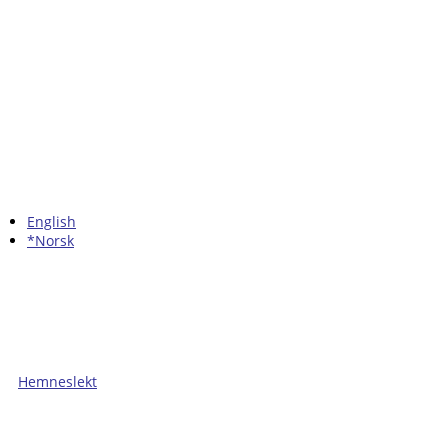
English
*Norsk
Hemneslekt
Folk med tilknytning til Hemne.