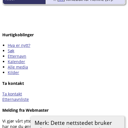
Hurtigkoblinger
Hva er nytt?
Søk
Etternavn
Kalender
Alle media
Kilder
Ta kontakt
Ta kontakt
Etternavnliste
Melding fra Webmaster
Vi gjør vårt ytterste for å dokumentere forskningen vår. Hvis du
Merk: Dette nettstedet bruker
har noe du ønsker å legge til, kan du kontakte oss.