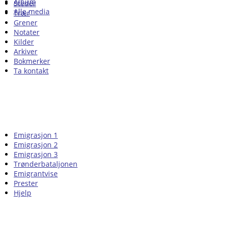
Album
Steder
Alle media
Trær
Grener
Notater
Kilder
Arkiver
Bokmerker
Ta kontakt
Emigrasjon 1
Emigrasjon 2
Emigrasjon 3
Trønderbataljonen
Emigrantvise
Prester
Hjelp