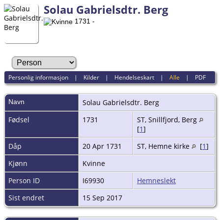
Solau Gabrielsdtr. Berg
1731 -
Personlig informasjon
|
Kilder
|
Hendelseskart
|
Alle
|
PDF
Navn
Solau Gabrielsdtr.
Berg
Fødsel
1731
ST, Snillfjord, Berg
[
1
]
Dåp
20 Apr 1731
ST, Hemne kirke
[
1
]
Kjønn
Kvinne
Person ID
I69930
Hemneslekt
Sist endret
15 Sep 2017