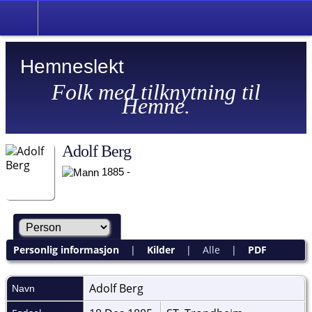
Hemneslekt
Folk med tilknytning til
Hemne.
Adolf Berg
1885 -
Personlig informasjon
|
Kilder
|
Alle
|
PDF
Adolf
Berg
Navn