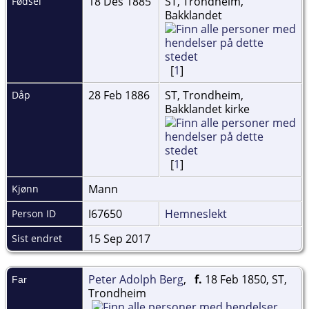
18 Des 1885
ST, Trondheim,
Fødsel
Bakklandet
[
1
]
28 Feb 1886
ST, Trondheim,
Dåp
Bakklandet kirke
[
1
]
Mann
Kjønn
I67650
Hemneslekt
Person ID
15 Sep 2017
Sist endret
Peter Adolph Berg
,
f.
18 Feb 1850, ST,
Far
Trondheim