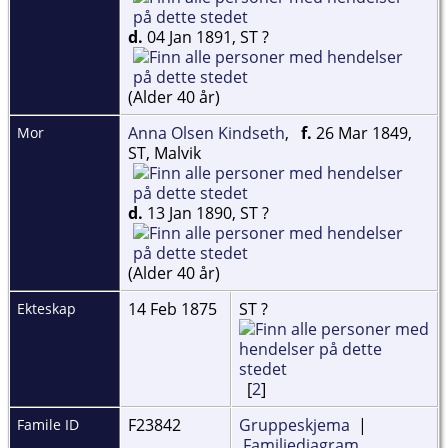
d.
04 Jan 1891, ST ?
(Alder 40 år)
Anna Olsen Kindseth
,
f.
26 Mar 1849,
Mor
ST, Malvik
d.
13 Jan 1890, ST ?
(Alder 40 år)
14 Feb 1875
ST ?
Ekteskap
[
2
]
F23842
Gruppeskjema
|
Famile ID
Familiediagram