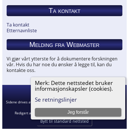
Ta kontakt
Ta kontakt
Etternavnliste
Melding fra Webmaster
Vi gjør vårt ytterste for å dokumentere forskningen
vår. Hvis du har noe du ønsker å legge til, kan du
kontakte oss.
Merk: Dette nettstedet bruker
informasjonskapsler (cookies).
Hemneslekt
©
2026
Se retningslinjer
Sidene drives av
The Next Generation of Genealogy Sitebuilding
v. 15.0.5,
skrevet av Darrin Lythgoe © 2001-2026.
Jeg forstår
Redigert av
Agnar Merkesnes
. |
Retningslinjer for personvern
.
Bytt til standard nettsted