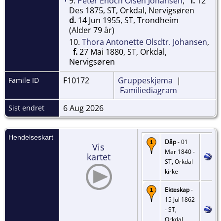
9.
Peter Enoch Olsen Johansen
,
f.
12
Des 1875, ST, Orkdal, Nervigsøren
d.
14 Jun 1955, ST, Trondheim
(Alder 79 år)
10.
Thora Antonette Olsdtr. Johansen
,
f.
27 Mai 1880, ST, Orkdal,
Nervigsøren
F10172
Gruppeskjema
|
Famile ID
Familiediagram
6 Aug 2026
Sist endret
Hendelseskart
Dåp
- 01
Vis
Mar 1840 -
kartet
ST, Orkdal
kirke
Ekteskap
-
15 Jul 1862
- ST,
Orkdal