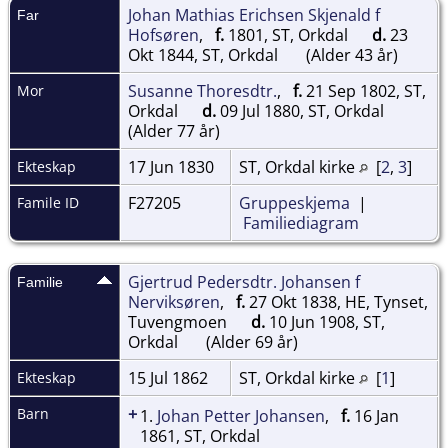
Johan Mathias Erichsen Skjenald f
Far
Hofsøren
,
f.
1801, ST, Orkdal
d.
23
Okt 1844, ST, Orkdal
(Alder 43 år)
Susanne Thoresdtr.
,
f.
21 Sep 1802, ST,
Mor
Orkdal
d.
09 Jul 1880, ST, Orkdal
(Alder 77 år)
17 Jun 1830
ST, Orkdal kirke
[
2
,
3
]
Ekteskap
F27205
Gruppeskjema
|
Famile ID
Familiediagram
Gjertrud Pedersdtr. Johansen f
Familie
Nerviksøren
,
f.
27 Okt 1838, HE, Tynset,
Tuvengmoen
d.
10 Jun 1908, ST,
Orkdal
(Alder 69 år)
15 Jul 1862
ST, Orkdal kirke
[
1
]
Ekteskap
+
Barn
1.
Johan Petter Johansen
,
f.
16 Jan
1861, ST, Orkdal