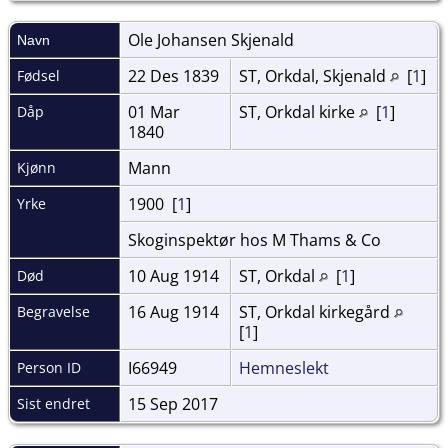
Ole Johansen
Skjenald
Navn
22 Des 1839
ST, Orkdal, Skjenald
[
1
]
Fødsel
01 Mar
ST, Orkdal kirke
[
1
]
Dåp
1840
Mann
Kjønn
1900 [
1
]
Yrke
Skoginspektør hos M Thams & Co
10 Aug 1914
ST, Orkdal
[
1
]
Død
16 Aug 1914
ST, Orkdal kirkegård
Begravelse
[
1
]
I66949
Hemneslekt
Person ID
15 Sep 2017
Sist endret