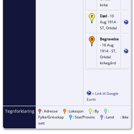
kirke
Død
- 10
Aug 1914 -
ST, Orkdal
Begravelse
- 16 Aug
1914 - ST,
Orkdal
kirkegård
=
Link til Google
Earth
Tegnforklaring
: Adresse
: Lokasjon
: By
:
Fylke/Grevskap
: Stat/Provins
: Land
: Ikke
satt