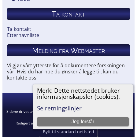
Ta kontakt
Ta kontakt
Etternavnliste
Melding fra Webmaster
Vi gjør vårt ytterste for å dokumentere forskningen
vår. Hvis du har noe du ønsker å legge til, kan du
kontakte oss.
Merk: Dette nettstedet bruker
informasjonskapsler (cookies).
Hemneslekt
©
2026
Se retningslinjer
Sidene drives av
The Next Generation of Genealogy Sitebuilding
v. 15.0.5,
skrevet av Darrin Lythgoe © 2001-2026.
Jeg forstår
Redigert av
Agnar Merkesnes
. |
Retningslinjer for personvern
.
Bytt til standard nettsted