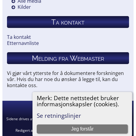
Alle media
Kilder
Ta kontakt
Ta kontakt
Etternavnliste
Melding fra Webmaster
Vi gjør vårt ytterste for å dokumentere forskningen
vår. Hvis du har noe du ønsker å legge til, kan du
kontakte oss.
Merk: Dette nettstedet bruker
informasjonskapsler (cookies).
Hemneslekt
©
2026
Se retningslinjer
Sidene drives av
The Next Generation of Genealogy Sitebuilding
v. 15.0.5,
skrevet av Darrin Lythgoe © 2001-2026.
Jeg forstår
Redigert av
Agnar Merkesnes
. |
Retningslinjer for personvern
.