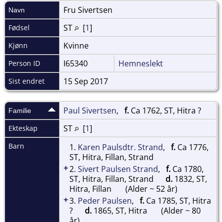
Fru
Sivertsen
Navn
ST
[
1
]
Fødsel
Kvinne
Kjønn
I65340
Hemneslekt
Person ID
15 Sep 2017
Sist endret
Paul Sivertsen
,
f.
Ca 1762, ST, Hitra ?
Familie
ST
[
1
]
Ekteskap
Barn
1.
Karen Paulsdtr. Strand
,
f.
Ca 1776,
ST, Hitra, Fillan, Strand
+
2.
Sivert Paulsen Strand
,
f.
Ca 1780,
ST, Hitra, Fillan, Strand
d.
1832, ST,
Hitra, Fillan
(Alder ~ 52 år)
+
3.
Peder Paulsen
,
f.
Ca 1785, ST, Hitra
?
d.
1865, ST, Hitra
(Alder ~ 80
år)