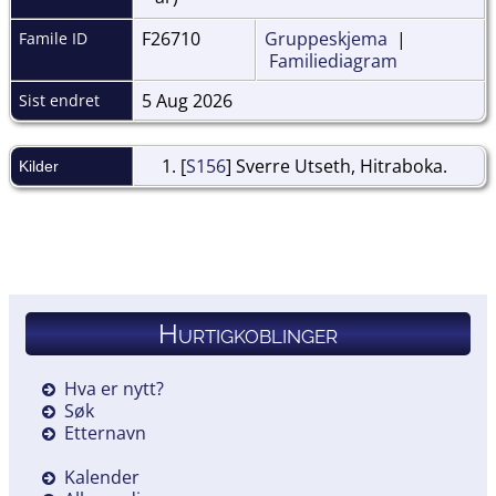
F26710
Gruppeskjema
|
Famile ID
Familiediagram
5 Aug 2026
Sist endret
[
S156
] Sverre Utseth, Hitraboka.
Kilder
Hurtigkoblinger
Hva er nytt?
Søk
Etternavn
Kalender