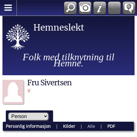
Hemneslekt
Folk med tilknytning til
Hemne.
Fru Sivertsen
Personlig informasjon
|
Kilder
|
Alle
|
PDF