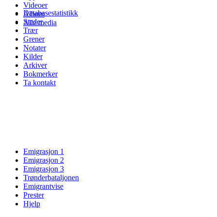
Videoer
Databasestatistikk
Album
Steder
Alle media
Trær
Grener
Notater
Kilder
Arkiver
Bokmerker
Ta kontakt
Emigrasjon 1
Emigrasjon 2
Emigrasjon 3
Trønderbataljonen
Emigrantvise
Prester
Hjelp