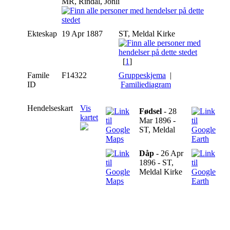
MR, Rindal, Jonli
Ekteskap
19 Apr 1887
ST, Meldal Kirke
[
1
]
Famile
F14322
Gruppeskjema
|
ID
Familiediagram
Hendelseskart
Vis
Fødsel
- 28
kartet
Mar 1896 -
ST, Meldal
Dåp
- 26 Apr
1896 - ST,
Meldal Kirke