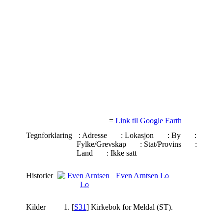
=
Link til Google Earth
Tegnforklaring
: Adresse
: Lokasjon
: By
:
Fylke/Grevskap
: Stat/Provins
:
Land
: Ikke satt
Historier
Even Arntsen Lo
Kilder
[
S31
] Kirkebok for Meldal (ST).