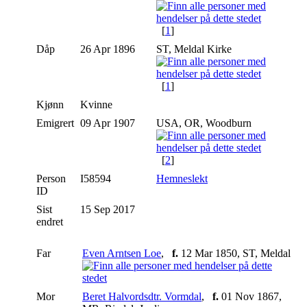
[
1
]
Dåp
26 Apr 1896
ST, Meldal Kirke
[
1
]
Kjønn
Kvinne
Emigrert
09 Apr 1907
USA, OR, Woodburn
[
2
]
Person
I58594
Hemneslekt
ID
Sist
15 Sep 2017
endret
Far
Even Arntsen Loe
,
f.
12 Mar 1850, ST, Meldal
Mor
Beret Halvordsdtr. Vormdal
,
f.
01 Nov 1867,