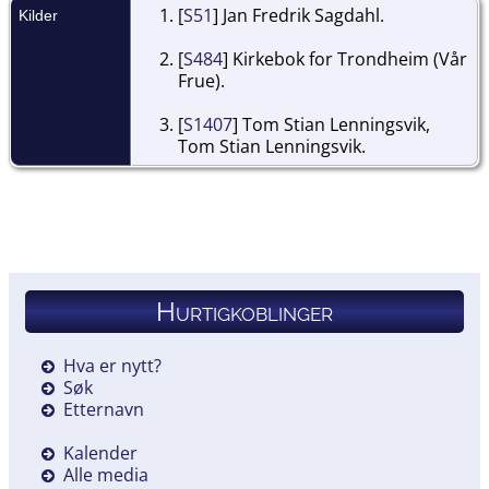
[
S51
] Jan Fredrik Sagdahl.
Kilder
[
S484
] Kirkebok for Trondheim (Vår
Frue).
[
S1407
] Tom Stian Lenningsvik,
Tom Stian Lenningsvik.
Hurtigkoblinger
Hva er nytt?
Søk
Etternavn
Kalender
Alle media