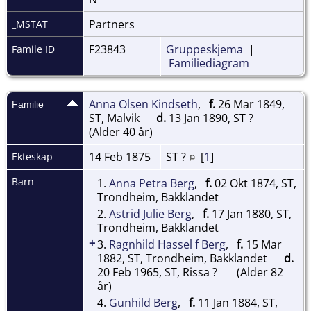
Partners
_MSTAT
F23843
Gruppeskjema
|
Famile ID
Familiediagram
Anna Olsen Kindseth
,
f.
26 Mar 1849,
Familie
ST, Malvik
d.
13 Jan 1890, ST ?
(Alder 40 år)
14 Feb 1875
ST ?
[
1
]
Ekteskap
Barn
1.
Anna Petra Berg
,
f.
02 Okt 1874, ST,
Trondheim, Bakklandet
2.
Astrid Julie Berg
,
f.
17 Jan 1880, ST,
Trondheim, Bakklandet
+
3.
Ragnhild Hassel f Berg
,
f.
15 Mar
1882, ST, Trondheim, Bakklandet
d.
20 Feb 1965, ST, Rissa ?
(Alder 82
år)
4.
Gunhild Berg
,
f.
11 Jan 1884, ST,