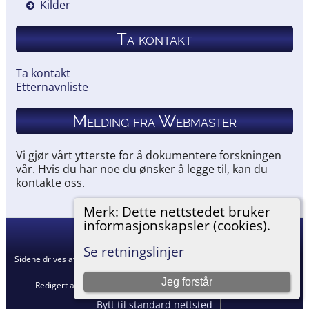
Kilder
Ta kontakt
Ta kontakt
Etternavnliste
Melding fra Webmaster
Vi gjør vårt ytterste for å dokumentere forskningen
vår. Hvis du har noe du ønsker å legge til, kan du
kontakte oss.
Merk: Dette nettstedet bruker
informasjonskapsler (cookies).
Hemneslekt
©
2026
Se retningslinjer
Sidene drives av
The Next Generation of Genealogy Sitebuilding
v. 15.0.5,
skrevet av Darrin Lythgoe © 2001-2026.
Jeg forstår
Redigert av
Agnar Merkesnes
. |
Retningslinjer for personvern
.
Bytt til standard nettsted