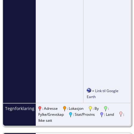
=
Link til Google
Earth
Tegnforklaring
: Adresse
: Lokasjon
: By
:
Fylke/Grevskap
: Stat/Provins
: Land
:
Ikke satt