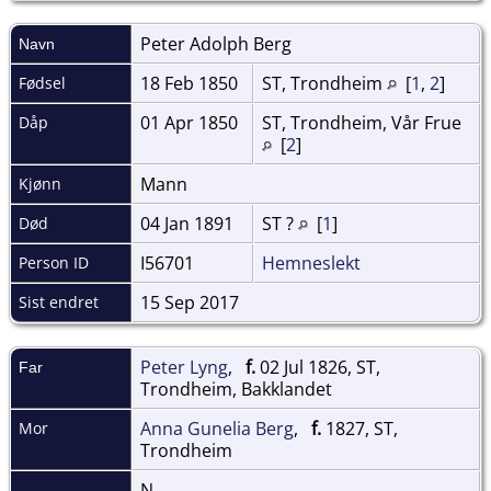
Peter Adolph
Berg
Navn
18 Feb 1850
ST, Trondheim
[
1
,
2
]
Fødsel
01 Apr 1850
ST, Trondheim, Vår Frue
Dåp
[
2
]
Mann
Kjønn
04 Jan 1891
ST ?
[
1
]
Død
I56701
Hemneslekt
Person ID
15 Sep 2017
Sist endret
Peter Lyng
,
f.
02 Jul 1826, ST,
Far
Trondheim, Bakklandet
Anna Gunelia Berg
,
f.
1827, ST,
Mor
Trondheim
N