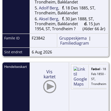
Trondheim, Bakklandet
5.
Adolf Berg
,
f.
18 Des 1885, ST,
Trondheim, Bakklandet
6.
Aksel Berg
,
f.
30 Jan 1888, ST,
Trondheim, Bakklandet
d.
15 Jun
1954, ST, Trondheim ?
(Alder 66 år)
F23842
Gruppeskjema
|
Famile ID
Familiediagram
6 Aug 2026
Sist endret
Hendelseskart
Fødsel
- 18
Vis
Feb 1850 -
kartet
ST,
Trondheim