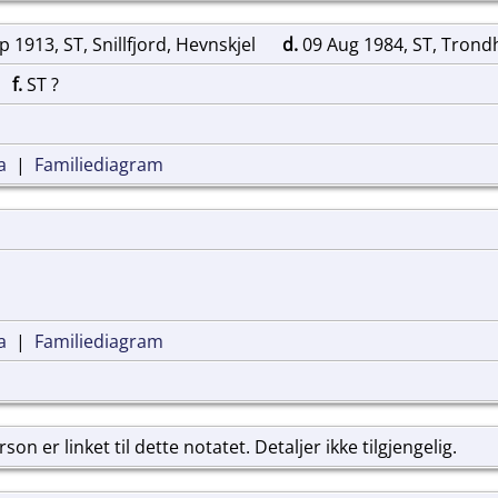
 1913, ST, Snillfjord, Hevnskjel
d.
09 Aug 1984, ST, Tron
,
f.
ST ?
a
|
Familiediagram
a
|
Familiediagram
on er linket til dette notatet. Detaljer ikke tilgjengelig.