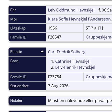
Leiv Oddmund Hevnskjel
,
f.
06 Sep
Far
Klara Sofie Hevnskjel f Andersson
Mor
1956
ST ?
[
1
]
Ekteskap
F20547
Gruppeskjem
Famile ID
Carl-Fredrik Solberg
Familie
Barn
1.
Cathrine Hevnskjel
2.
Leiv-Henrik Hevnskjel
F23784
Gruppeskjem
Famile ID
7 Aug 2026
Sist endret
Minst en nålevende eller privat pers
Notater