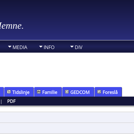
 Hemne.
MEDIA
INFO
DIV
Tidslinje
Familie
GEDCOM
Foreslå
|
PDF