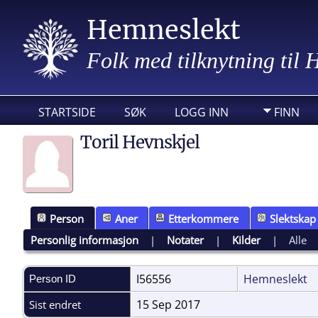
Hemneslekt
Folk med tilknytning til
STARTSIDE
SØK
LOGG INN
FINN
Toril Hevnskjel
Person
Aner
Etterkommere
Slektskap
Personlig informasjon
|
Notater
|
Kilder
|
Alle
I56556
Hemneslekt
Person ID
15 Sep 2017
Sist endret