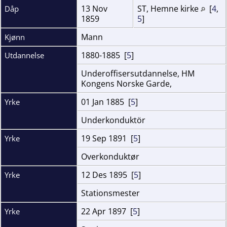
13 Nov
ST, Hemne kirke
[
4
,
Dåp
1859
5
]
Mann
Kjønn
1880-1885 [
5
]
Utdannelse
Underoffisersutdannelse, HM
Kongens Norske Garde,
01 Jan 1885 [
5
]
Yrke
Underkonduktör
19 Sep 1891 [
5
]
Yrke
Overkonduktør
12 Des 1895 [
5
]
Yrke
Stationsmester
22 Apr 1897 [
5
]
Yrke