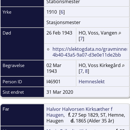
Stationsmester
1910 [
6
]
Yrke
Stasjonsmester
26 Feb 1943
HO, Voss, Vangen
Død
[
7
]
https://slektogdata.no/gravminner
4b40-43a5-9a07-d3e0e11de2bb
02 Mar
HO, Voss Kirkegård
Begravelse
1943
[
7
,
8
]
I46901
Hemneslekt
Person ID
31 Mar 2020
Sist endret
Halvor Halvorsen Kirksæther f
Far
Haugen
,
f.
27 Sep 1829, ST, Hemne,
Haugen
d.
1865 (Alder 35 år)