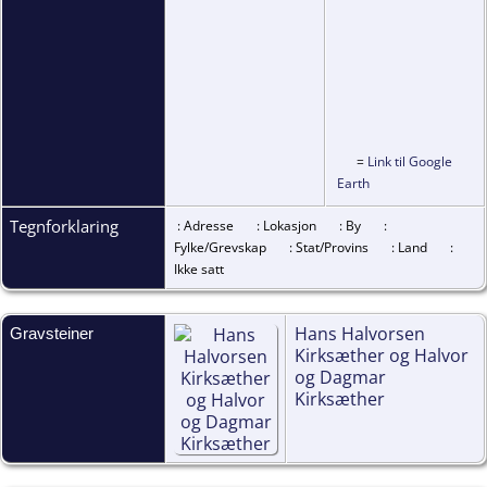
=
Link til Google
Earth
Tegnforklaring
: Adresse
: Lokasjon
: By
:
Fylke/Grevskap
: Stat/Provins
: Land
:
Ikke satt
Hans Halvorsen
Gravsteiner
Kirksæther og Halvor
og Dagmar
Kirksæther