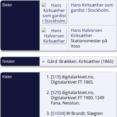
Hans Kirksæther som
Bilder
gardist i Stockholm.
Hans Halvorsen
Kirksæther
Stationsmester på
Voss
Gård: Brækken, Kirksæther (1865)
Notater
[
S19
] digitalarkivet.no,
Kilder
Digitalarkivet FT 1865.
[
S29
] digitalarkivet.no,
Digitalarkivet FT 1900, 1249
Fana, Nesstun.
[
S1034
] W Brandt, Slægten