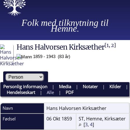
Folk med tilknytning til
Hemne.
[
1
,
2
]
Hans Halvorsen Kirksæther
1859 - 1943 (83 år)
Personlig informasjon
|
Media
|
Notater
|
Kilder
|
Hendelseskart
|
Alle
|
PDF
Hans Halvorsen
Kirksæther
Navn
06 Okt 1859
ST, Hemne, Kirksæter
Fødsel
[
3
,
4
]