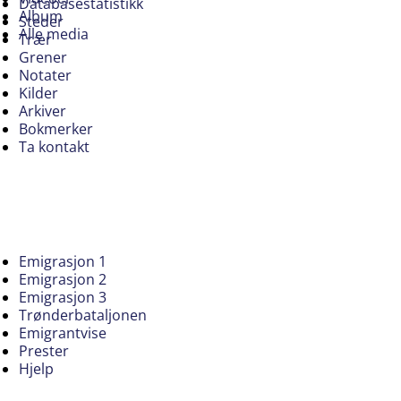
Databasestatistikk
Album
Steder
Alle media
Trær
Grener
Notater
Kilder
Arkiver
Bokmerker
Ta kontakt
Emigrasjon 1
Emigrasjon 2
Emigrasjon 3
Trønderbataljonen
Emigrantvise
Prester
Hjelp