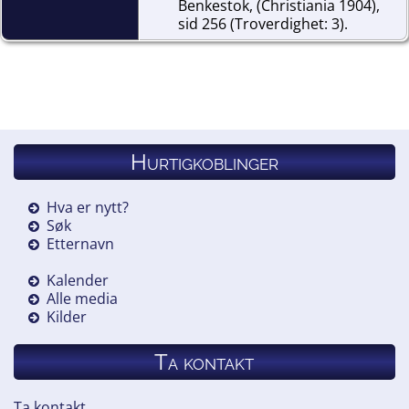
Benkestok, (Christiania 1904),
sid 256 (Troverdighet: 3).
[
S5
] Kirkebok for Hemne (ST).
[
S631
] Niels Hegge.
[
S70
] Digitalarkivet.no,
Digitalarkivet FT 1910.
Hurtigkoblinger
[
S125
] Kirkeboka for Voss.
Hva er nytt?
[
S35
] Gravminner i Norge.
Søk
Etternavn
Kalender
Alle media
Kilder
Ta kontakt
Ta kontakt