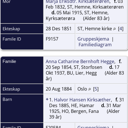
Marja Eriksdtr. Kirksæterøren
,
f.
03
Mor
Feb 1832, ST, Hemne, Kirksæterøren
d.
05 Mai 1915, ST, Hemne,
Kyrksæterøra
(Alder 83 år)
28 Des 1851
ST, Hemne kirke
[
4
]
Ekteskap
F9157
Gruppeskjema
|
Famile ID
Familiediagram
Anna Catharine Bernhoft Hegge
,
f.
Familie
20 Sep 1854, ST, Storfosen
d.
17
Okt 1937, BU, Lier, Hegg
(Alder 83
år)
20 Aug 1884
Oslo
[
5
]
Ekteskap
+
Barn
1.
Halvor Hansen Kirksæther
,
f.
31
Des 1885, HE, Hamar
d.
31 Mar
1925, HO, Bergen, Fana
(Alder
39 år)
F20584
Gruppeskjema
|
Famile ID