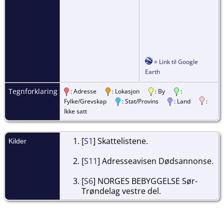
=
Link til Google
Earth
Tegnforklaring
: Adresse
: Lokasjon
: By
:
Fylke/Grevskap
: Stat/Provins
: Land
:
Ikke satt
[
S1
] Skattelistene.
Kilder
[
S11
] Adresseavisen Dødsannonse.
[
S6
] NORGES BEBYGGELSE Sør-
Trøndelag vestre del.