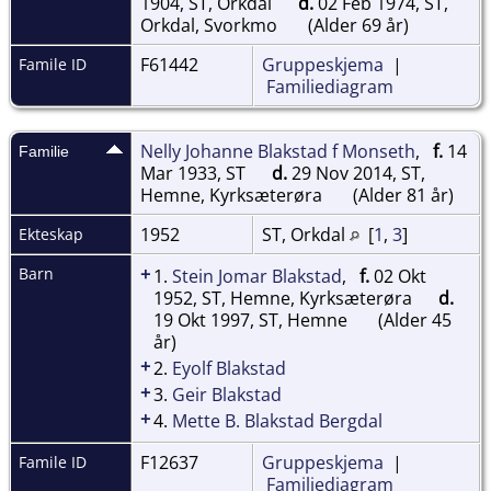
1904, ST, Orkdal
d.
02 Feb 1974, ST,
Orkdal, Svorkmo
(Alder 69 år)
F61442
Gruppeskjema
|
Famile ID
Familiediagram
Nelly Johanne Blakstad f Monseth
,
f.
14
Familie
Mar 1933, ST
d.
29 Nov 2014, ST,
Hemne, Kyrksæterøra
(Alder 81 år)
1952
ST, Orkdal
[
1
,
3
]
Ekteskap
+
Barn
1.
Stein Jomar Blakstad
,
f.
02 Okt
1952, ST, Hemne, Kyrksæterøra
d.
19 Okt 1997, ST, Hemne
(Alder 45
år)
+
2.
Eyolf Blakstad
+
3.
Geir Blakstad
+
4.
Mette B. Blakstad Bergdal
F12637
Gruppeskjema
|
Famile ID
Familiediagram