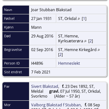
Joar Stubban
Blakstad
Navn
27 Jan 1931
ST, Orkdal
[
1
]
Fødsel
Mann
Kjønn
29 Aug 2016
ST, Hemne,
Død
Kyrksæterøra
[
2
]
02 Sep 2016
ST, Hemne Kirkegård
Begravelse
[
2
]
I44896
Hemneslekt
Person ID
7 Feb 2021
Sist endret
Sivert Blakstad
,
f.
23 Des 1892, ST,
Far
Meldal
gravl.
07 Jul 1950, ST, Orkdal,
Svorkmo
(Alder ~ 57 år)
Valborg Blakstad f Stubban
,
f.
08 Sep
Mor