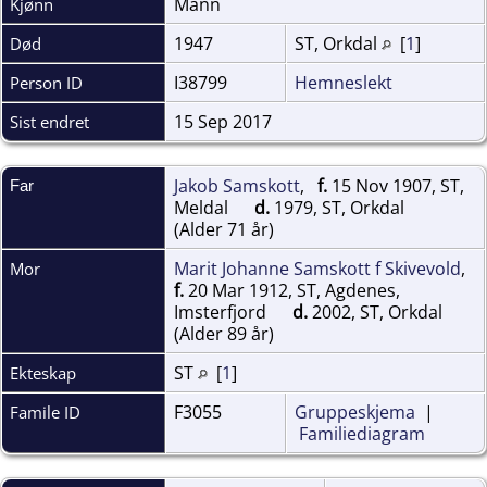
Mann
Kjønn
1947
ST, Orkdal
[
1
]
Død
I38799
Hemneslekt
Person ID
15 Sep 2017
Sist endret
Jakob Samskott
,
f.
15 Nov 1907, ST,
Far
Meldal
d.
1979, ST, Orkdal
(Alder 71 år)
Marit Johanne Samskott f Skivevold
,
Mor
f.
20 Mar 1912, ST, Agdenes,
Imsterfjord
d.
2002, ST, Orkdal
(Alder 89 år)
ST
[
1
]
Ekteskap
F3055
Gruppeskjema
|
Famile ID
Familiediagram