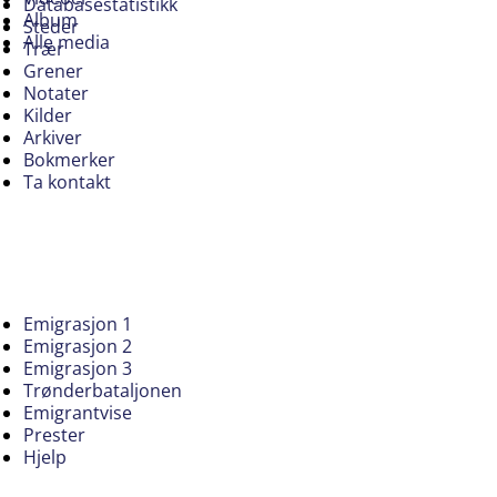
Databasestatistikk
Album
Steder
Alle media
Trær
Grener
Notater
Kilder
Arkiver
Bokmerker
Ta kontakt
Emigrasjon 1
Emigrasjon 2
Emigrasjon 3
Trønderbataljonen
Emigrantvise
Prester
Hjelp