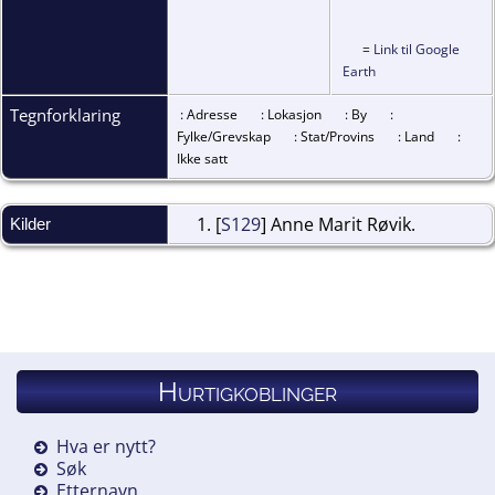
=
Link til Google
Earth
Tegnforklaring
: Adresse
: Lokasjon
: By
:
Fylke/Grevskap
: Stat/Provins
: Land
:
Ikke satt
[
S129
] Anne Marit Røvik.
Kilder
Hurtigkoblinger
Hva er nytt?
Søk
Etternavn