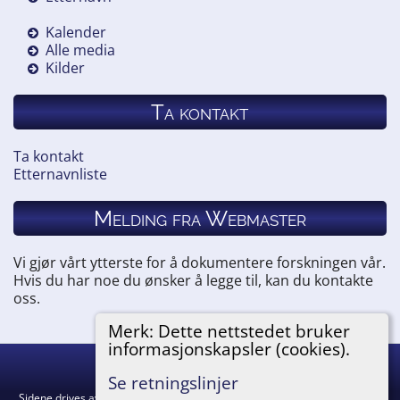
Kalender
Alle media
Kilder
Ta kontakt
Ta kontakt
Etternavnliste
Melding fra Webmaster
Vi gjør vårt ytterste for å dokumentere forskningen vår.
Hvis du har noe du ønsker å legge til, kan du kontakte
oss.
Merk: Dette nettstedet bruker
informasjonskapsler (cookies).
Hemneslekt
©
2026
Se retningslinjer
Sidene drives av
The Next Generation of Genealogy Sitebuilding
v. 15.0.5,