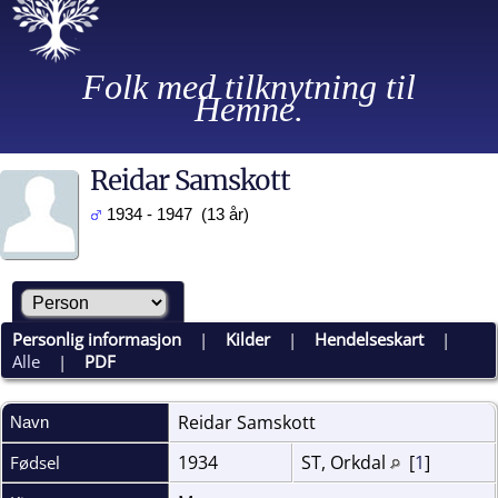
Folk med tilknytning til
Hemne.
Reidar Samskott
1934 - 1947 (13 år)
Personlig informasjon
|
Kilder
|
Hendelseskart
|
Alle
|
PDF
Reidar
Samskott
Navn
1934
ST, Orkdal
[
1
]
Fødsel