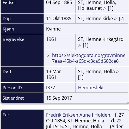
04 Sep 1885
ST, Hemne, Holla,
Fødsel
Hollaaunet
[
1
]
11 Okt 1885
ST, Hemne kirke
[
2
]
Dåp
Kvinne
Kjønn
1961
ST, Hemne Kirkegård
Begravelse
[
1
]
https://slektogdata.no/gravminner
7eaa-45b4-a65d-c3ca9d602ce6
13 Mar
ST, Hemne, Holla
Død
1961
[
1
]
I377
Hemneslekt
Person ID
15 Sep 2017
Sist endret
Fredrik Eriksen Aune f Holden
,
f.
27
Far
Okt 1854, ST, Hemne, Holla
d.
22
Jul 1915, ST, Hemne, Holla
(Alder