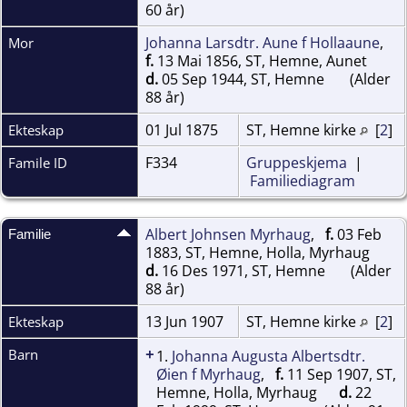
60 år)
Johanna Larsdtr. Aune f Hollaaune
,
Mor
f.
13 Mai 1856, ST, Hemne, Aunet
d.
05 Sep 1944, ST, Hemne
(Alder
88 år)
01 Jul 1875
ST, Hemne kirke
[
2
]
Ekteskap
F334
Gruppeskjema
|
Famile ID
Familiediagram
Albert Johnsen Myrhaug
,
f.
03 Feb
Familie
1883, ST, Hemne, Holla, Myrhaug
d.
16 Des 1971, ST, Hemne
(Alder
88 år)
13 Jun 1907
ST, Hemne kirke
[
2
]
Ekteskap
+
Barn
1.
Johanna Augusta Albertsdtr.
Øien f Myrhaug
,
f.
11 Sep 1907, ST,
Hemne, Holla, Myrhaug
d.
22