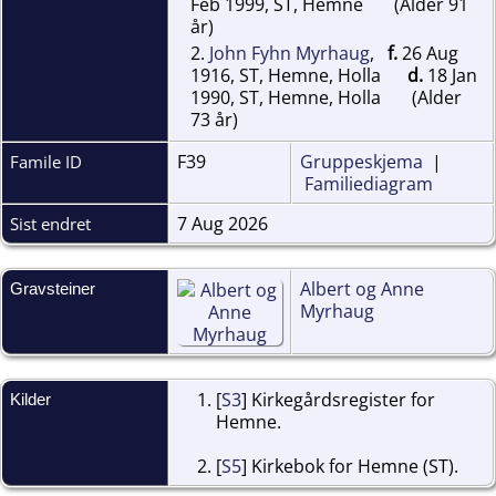
Feb 1999, ST, Hemne
(Alder 91
år)
2.
John Fyhn Myrhaug
,
f.
26 Aug
1916, ST, Hemne, Holla
d.
18 Jan
1990, ST, Hemne, Holla
(Alder
73 år)
F39
Gruppeskjema
|
Famile ID
Familiediagram
7 Aug 2026
Sist endret
Albert og Anne
Gravsteiner
Myrhaug
[
S3
] Kirkegårdsregister for
Kilder
Hemne.
[
S5
] Kirkebok for Hemne (ST).