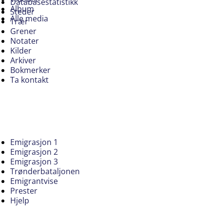
Databasestatistikk
Album
Steder
Alle media
Trær
Grener
Notater
Kilder
Arkiver
Bokmerker
Ta kontakt
Emigrasjon 1
Emigrasjon 2
Emigrasjon 3
Trønderbataljonen
Emigrantvise
Prester
Hjelp